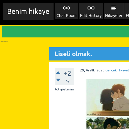
Benim hikaye
Chat Room
Edit History
Hikayeler
E
-----
Liseli olmak.
29, Aralık, 2025
Gerçek Hikayel
+2
oy
63
gösterim