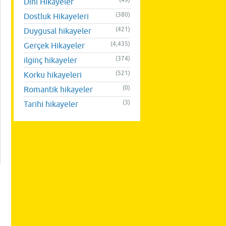
(49)
Dini Hikayeler
(380)
Dostluk Hikayeleri
(421)
Duygusal hikayeler
(4,435)
Gerçek Hikayeler
(374)
ilginç hikayeler
(521)
Korku hikayeleri
(0)
Romantik hikayeler
(3)
Tarihi hikayeler