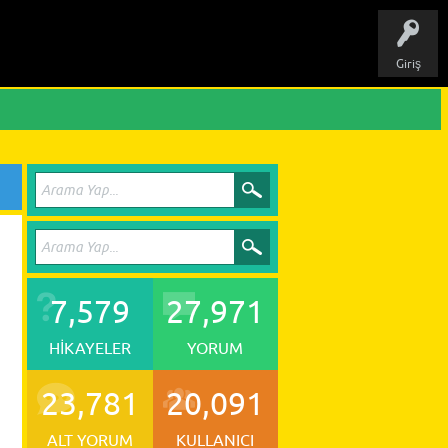
Giriş
7,579
27,971
HIKAYELER
YORUM
23,781
20,091
ALT YORUM
KULLANICI