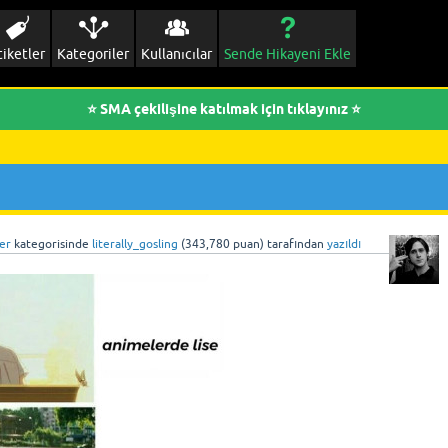
tiketler
Kategoriler
Kullanıcılar
Sende Hikayeni Ekle
⭐ SMA çekilişine katılmak için tıklayınız ⭐
er
kategorisinde
literally_gosling
(
343,780
puan)
tarafından
yazıldı