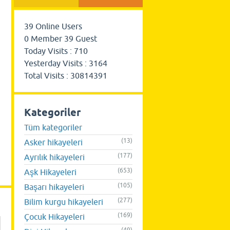
39
Online Users
0
Member
39
Guest
Today Visits :
710
Yesterday Visits :
3164
Total Visits :
30814391
Kategoriler
Tüm kategoriler
(13)
Asker hikayeleri
(177)
Ayrılık hikayeleri
(653)
Aşk Hikayeleri
(105)
Başarı hikayeleri
(277)
Bilim kurgu hikayeleri
(169)
Çocuk Hikayeleri