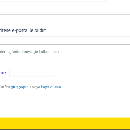
:
se e-posta ile bildir:
mlerin gönderilmesi için kullanılacak.
ınız
 lütfen
giriş yapınız
veya
kayıt olunuz
.