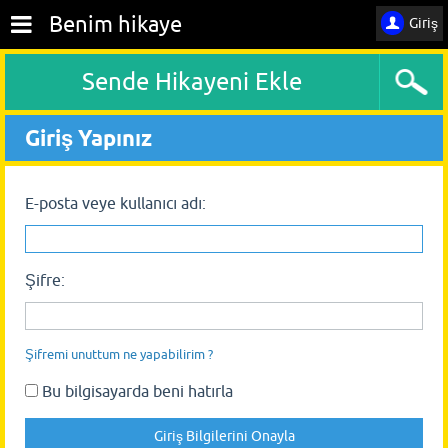
Benim hikaye
Giriş
Sende Hikayeni Ekle
Giriş Yapınız
E-posta veye kullanıcı adı:
Şifre:
Şifremi unuttum ne yapabilirim ?
Bu bilgisayarda beni hatırla