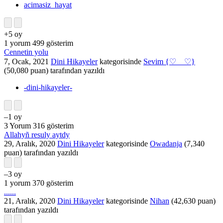
acimasiz_hayat
+5
oy
1
yorum
499
gösterim
Cennetin yolu
7, Ocak, 2021
Dini Hikayeler
kategorisinde
Sevim {♡__♡}
(
50,080
puan)
tarafından
yazıldı
-dini-hikayeler-
–1
oy
3
Yorum
316
gösterim
Allahyñ resuly aytdy
29, Aralık, 2020
Dini Hikayeler
kategorisinde
Owadanja
(
7,340
puan)
tarafından
yazıldı
–3
oy
1
yorum
370
gösterim
......
21, Aralık, 2020
Dini Hikayeler
kategorisinde
Nihan
(
42,630
puan)
tarafından
yazıldı