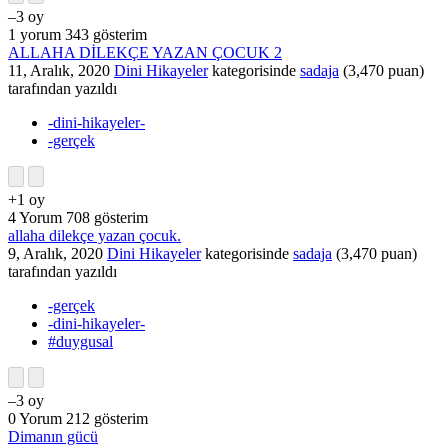
–3
oy
1
yorum
343
gösterim
ALLAHA DİLEKÇE YAZAN ÇOCUK 2
11, Aralık, 2020
Dini Hikayeler
kategorisinde
sadaja
(
3,470
puan)
tarafından
yazıldı
-dini-hikayeler-
-gerçek
+1
oy
4
Yorum
708
gösterim
allaha dilekçe yazan çocuk.
9, Aralık, 2020
Dini Hikayeler
kategorisinde
sadaja
(
3,470
puan)
tarafından
yazıldı
-gerçek
-dini-hikayeler-
#duygusal
–3
oy
0
Yorum
212
gösterim
Dimanın gücü