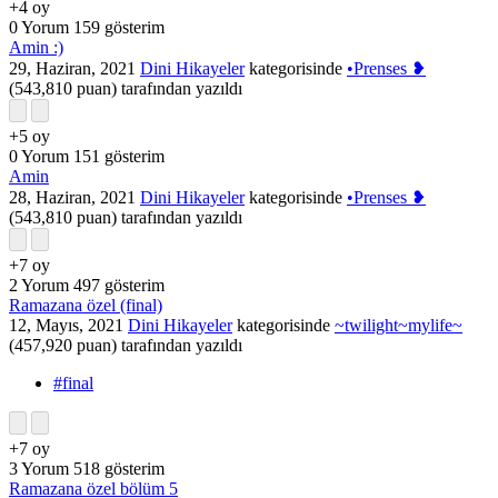
+4
oy
0
Yorum
159
gösterim
Amin :)
29, Haziran, 2021
Dini Hikayeler
kategorisinde
•Prenses ❥
(
543,810
puan)
tarafından
yazıldı
+5
oy
0
Yorum
151
gösterim
Amin
28, Haziran, 2021
Dini Hikayeler
kategorisinde
•Prenses ❥
(
543,810
puan)
tarafından
yazıldı
+7
oy
2
Yorum
497
gösterim
Ramazana özel (final)
12, Mayıs, 2021
Dini Hikayeler
kategorisinde
~twilight~mylife~
(
457,920
puan)
tarafından
yazıldı
#final
+7
oy
3
Yorum
518
gösterim
Ramazana özel bölüm 5