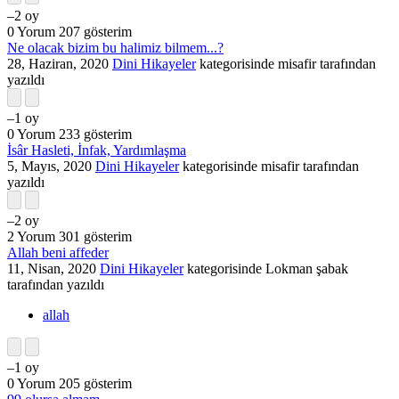
–2
oy
0
Yorum
207
gösterim
Ne olacak bizim bu halimiz bilmem...?
28, Haziran, 2020
Dini Hikayeler
kategorisinde
misafir
tarafından
yazıldı
–1
oy
0
Yorum
233
gösterim
İsâr Hasleti, İnfak, Yardımlaşma
5, Mayıs, 2020
Dini Hikayeler
kategorisinde
misafir
tarafından
yazıldı
–2
oy
2
Yorum
301
gösterim
Allah beni affeder
11, Nisan, 2020
Dini Hikayeler
kategorisinde
Lokman şabak
tarafından
yazıldı
allah
–1
oy
0
Yorum
205
gösterim