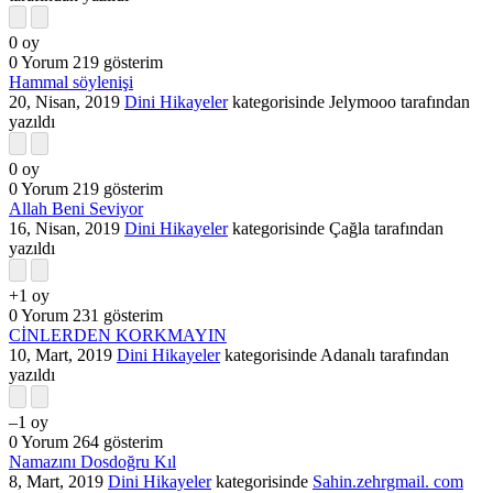
0
oy
0
Yorum
219
gösterim
Hammal söylenişi
20, Nisan, 2019
Dini Hikayeler
kategorisinde
Jelymooo
tarafından
yazıldı
0
oy
0
Yorum
219
gösterim
Allah Beni Seviyor
16, Nisan, 2019
Dini Hikayeler
kategorisinde
Çağla
tarafından
yazıldı
+1
oy
0
Yorum
231
gösterim
CİNLERDEN KORKMAYIN
10, Mart, 2019
Dini Hikayeler
kategorisinde
Adanalı
tarafından
yazıldı
–1
oy
0
Yorum
264
gösterim
Namazını Dosdoğru Kıl
8, Mart, 2019
Dini Hikayeler
kategorisinde
Sahin.zehrgmail. com