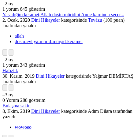
–2
oy
1
yorum
645
gösterim
Yaşadığim keramet;Allah dostu müridini Anne karninda seçer...
2, Ocak, 2020
Dini Hikayeler
kategorisinde
Tevâzu
(
100
puan)
tarafından
yazıldı
allah
dostu-evliya-mürid-mürşid-keramet
–2
oy
1
yorum
343
gösterim
Hafızlık
30, Kasım, 2019
Dini Hikayeler
kategorisinde
Yağmur DEMİRTAŞ
tarafından
yazıldı
–3
oy
0
Yorum
288
gösterim
Bulaşma sakin
8, Ekim, 2019
Dini Hikayeler
kategorisinde
Adım Dilara
tarafından
yazıldı
wowoeo