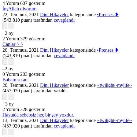
4
Yorum
607
gösterim
İnşAllah diyorum.
22, Temmuz, 2021
Dini Hikayeler
kategorisinde
•Prenses ❥
(
543,810
puan)
tarafından
cevaplandı
–2
oy
2
Yorum
379
gösterim
Canlar ^-^
20, Temmuz, 2021
Dini Hikayeler
kategorisinde
•Prenses ❥
(
543,810
puan)
tarafından
cevaplandı
–2
oy
0
Yorum
203
gösterim
Babam su an
20, Temmuz, 2021
Dini Hikayeler
kategorisinde
~twilight~mylife~
(
457,920
puan)
tarafından
yazıldı
+3
oy
2
Yorum
328
gösterim
Hayatda sebebsiz heç bir şey yoxdur.
13, Temmuz, 2021
Dini Hikayeler
kategorisinde
~twilight~mylife~
(
457,920
puan)
tarafından
cevaplandı