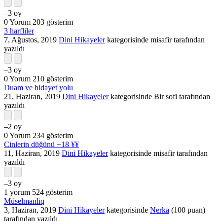
–3
oy
0
Yorum
203
gösterim
3 harfliler
7, Ağustos, 2019
Dini Hikayeler
kategorisinde
misafir
tarafından
yazıldı
–3
oy
0
Yorum
210
gösterim
Duam ve hidayet yolu
21, Haziran, 2019
Dini Hikayeler
kategorisinde
Bir sofi
tarafından
yazıldı
–2
oy
0
Yorum
234
gösterim
Cinlerin düğünü +18 ¥¥
11, Haziran, 2019
Dini Hikayeler
kategorisinde
misafir
tarafından
yazıldı
–3
oy
1
yorum
524
gösterim
Müselmanliq
3, Haziran, 2019
Dini Hikayeler
kategorisinde
Nerka
(
100
puan)
tarafından
yazıldı