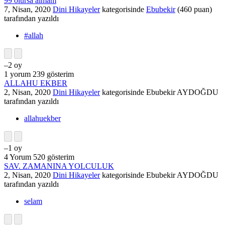
99 olursa almam
7, Nisan, 2020
Dini Hikayeler
kategorisinde
Ebubekir
(
460
puan)
tarafından
yazıldı
#allah
–2
oy
1
yorum
239
gösterim
ALLAHU EKBER
2, Nisan, 2020
Dini Hikayeler
kategorisinde
Ebubekir AYDOĞDU
tarafından
yazıldı
allahuekber
–1
oy
4
Yorum
520
gösterim
SAV. ZAMANINA YOLCULUK
2, Nisan, 2020
Dini Hikayeler
kategorisinde
Ebubekir AYDOĞDU
tarafından
yazıldı
selam