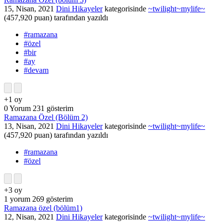
15, Nisan, 2021
Dini Hikayeler
kategorisinde
~twilight~mylife~
(
457,920
puan)
tarafından
yazıldı
#ramazana
#özel
#bir
#ay
#devam
+1
oy
0
Yorum
231
gösterim
Ramazana Özel (Bölüm 2)
13, Nisan, 2021
Dini Hikayeler
kategorisinde
~twilight~mylife~
(
457,920
puan)
tarafından
yazıldı
#ramazana
#özel
+3
oy
1
yorum
269
gösterim
Ramazana özel (bölüm1)
12, Nisan, 2021
Dini Hikayeler
kategorisinde
~twilight~mylife~