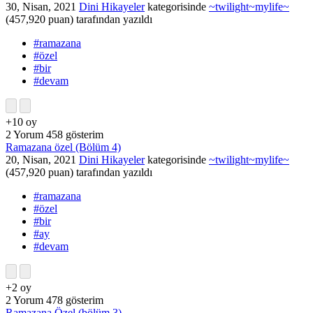
30, Nisan, 2021
Dini Hikayeler
kategorisinde
~twilight~mylife~
(
457,920
puan)
tarafından
yazıldı
#ramazana
#özel
#bir
#devam
+10
oy
2
Yorum
458
gösterim
Ramazana özel (Bölüm 4)
20, Nisan, 2021
Dini Hikayeler
kategorisinde
~twilight~mylife~
(
457,920
puan)
tarafından
yazıldı
#ramazana
#özel
#bir
#ay
#devam
+2
oy
2
Yorum
478
gösterim
Ramazana Özel (bölüm 3)