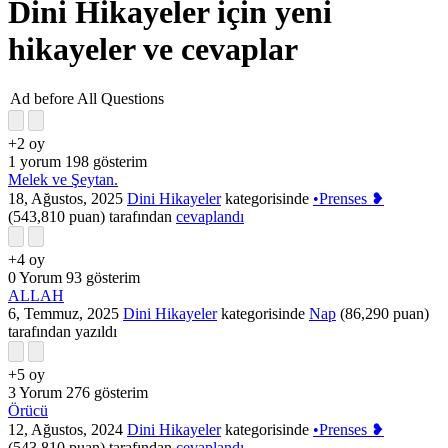
Dini Hikayeler için yeni
hikayeler ve cevaplar
Ad before All Questions
+2
oy
1
yorum
198
gösterim
Melek ve Şeytan.
18, Ağustos, 2025
Dini Hikayeler
kategorisinde
•Prenses ❥
(
543,810
puan)
tarafından
cevaplandı
+4
oy
0
Yorum
93
gösterim
ALLAH
6, Temmuz, 2025
Dini Hikayeler
kategorisinde
Nap
(
86,290
puan)
tarafından
yazıldı
+5
oy
3
Yorum
276
gösterim
Örücü
12, Ağustos, 2024
Dini Hikayeler
kategorisinde
•Prenses ❥
(
543,810
puan)
tarafından
cevaplandı