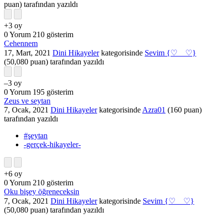
puan)
tarafından
yazıldı
+3
oy
0
Yorum
210
gösterim
Cehennem
17, Mart, 2021
Dini Hikayeler
kategorisinde
Sevim {♡__♡}
(
50,080
puan)
tarafından
yazıldı
–3
oy
0
Yorum
195
gösterim
Zeus ve seytan
7, Ocak, 2021
Dini Hikayeler
kategorisinde
Azra01
(
160
puan)
tarafından
yazıldı
#şeytan
-gerçek-hikayeler-
+6
oy
0
Yorum
210
gösterim
Oku bişey öğreneceksin
7, Ocak, 2021
Dini Hikayeler
kategorisinde
Sevim {♡__♡}
(
50,080
puan)
tarafından
yazıldı