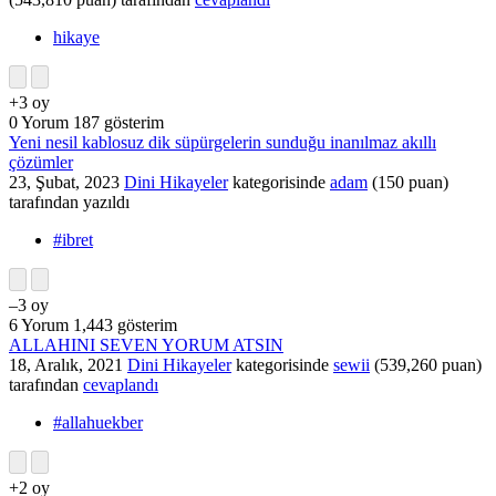
hikaye
+3
oy
0
Yorum
187
gösterim
Yeni nesil kablosuz dik süpürgelerin sunduğu inanılmaz akıllı
çözümler
23, Şubat, 2023
Dini Hikayeler
kategorisinde
adam
(
150
puan)
tarafından
yazıldı
#ibret
–3
oy
6
Yorum
1,443
gösterim
ALLAHINI SEVEN YORUM ATSIN
18, Aralık, 2021
Dini Hikayeler
kategorisinde
sewii
(
539,260
puan)
tarafından
cevaplandı
#allahuekber
+2
oy