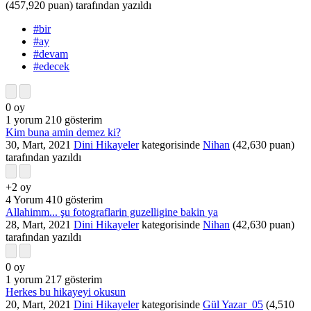
(
457,920
puan)
tarafından
yazıldı
#bir
#ay
#devam
#edecek
0
oy
1
yorum
210
gösterim
Kim buna amin demez ki?
30, Mart, 2021
Dini Hikayeler
kategorisinde
Nihan
(
42,630
puan)
tarafından
yazıldı
+2
oy
4
Yorum
410
gösterim
Allahimm... şu fotograflarin guzelligine bakin ya
28, Mart, 2021
Dini Hikayeler
kategorisinde
Nihan
(
42,630
puan)
tarafından
yazıldı
0
oy
1
yorum
217
gösterim
Herkes bu hikayeyi okusun
20, Mart, 2021
Dini Hikayeler
kategorisinde
Gül Yazar_05
(
4,510