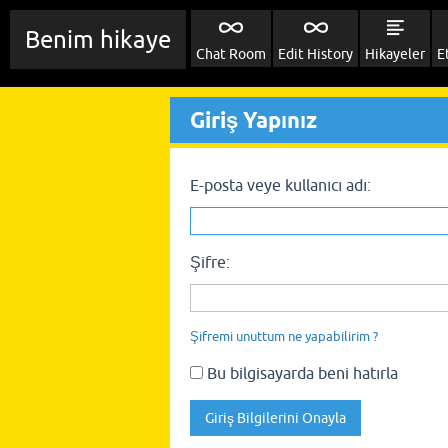
Benim hikaye
Chat Room
Edit History
Hikayeler
E
Giriş Yapınız
E-posta veye kullanıcı adı:
Şifre:
Şifremi unuttum ne yapabilirim ?
Bu bilgisayarda beni hatırla