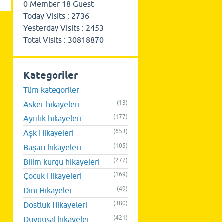
0
Member
18
Guest
Today Visits :
2736
Yesterday Visits :
2453
Total Visits :
30818870
Kategoriler
Tüm kategoriler
(13)
Asker hikayeleri
(177)
Ayrılık hikayeleri
(653)
Aşk Hikayeleri
(105)
Başarı hikayeleri
(277)
Bilim kurgu hikayeleri
(169)
Çocuk Hikayeleri
(49)
Dini Hikayeler
(380)
Dostluk Hikayeleri
(421)
Duygusal hikayeler