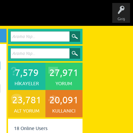
Giriş
7,579
27,971
HIKAYELER
YORUM
23,781
20,091
ALT YORUM
KULLANICI
18
Online Users