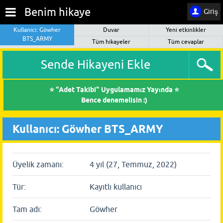
Benim hikaye
Giriş
Kullanıcı: Göwher
Duvar
Yeni etkinlikler
BTS_ARMY
Tüm hikayeler
Tüm cevaplar
Sende Hikayeni Ekle
⭐ "Adet Takibi" Uygulamamız Yayında ⭐
Bence denemelisin :)
Kullanıcı: Göwher BTS_ARMY
Üyelik zamanı:
4 yıl (27, Temmuz, 2022)
Tür:
Kayıtlı kullanıcı
Tam adı:
Göwher