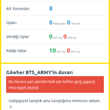
8
Alt Yorumları:
0
0
Oyları:
Hikayeler,
Yorum
0
0
Verdiği Oylar:
artı oy,
eksi oy
10
0
Aldığı Oylar:
artı oy,
eksi oy
Göwher BTS_ARMY'in duvarı
Bu duvara yazı göndermek için lütfen
giriş yapınız
veya
kayıt olunuz
.
Gelişigüzel tanıştık ama tanıştığıma memnun oldum.
☺