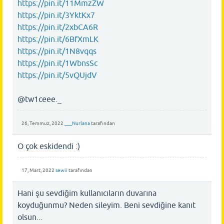
https://pin.it/11MmzZW
https://pin.it/3YktKx7
https://pin.it/2xbCA6R
https://pin.it/6BfXmLK
https://pin.it/1N8vqqs
https://pin.it/1WbnsSc
https://pin.it/5vQUjdV
@tw1ceee._
26, Temmuz, 2022
___Nurlana
tarafından
O çok eskidendi :)
17, Mart, 2022
sewii
tarafından
Hani şu sevdiğim kullanıcıların duvarına
koyduğunmu? Neden sileyim. Beni sevdiğine kanıt
olsun...