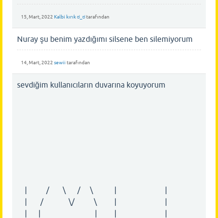
15, Mart, 2022
Kalbi kırık ಠ_ಠ
tarafından
Nuray şu benim yazdığımı silsene ben silemiyorum
14, Mart, 2022
sewii
tarafından
sevdiğim kullanıcıların duvarına koyuyorum
| / \ / \ | |
| / \/ \ | |
| | | | |