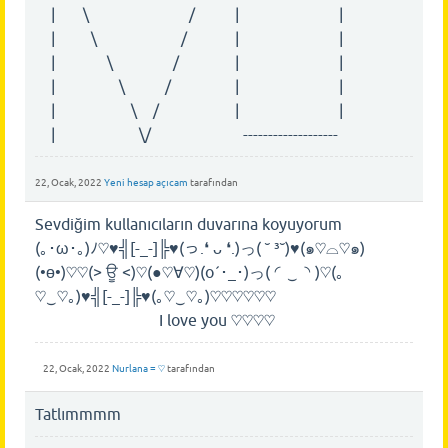
| \ / | |
| \ / | |
| \ / | |
| \ / | |
| \ / | |
| \/ -------------------
22, Ocak, 2022
Yeni hesap açıcam
tarafından
Sevdiğim kullanıcıların duvarına koyuyorum
(｡･ω･｡)ﾉ♡♥╣[-_-]╠♥(っ.❛ ᴗ ❛.)っ( ˘ ³˘)♥(๑♡⌓♡๑)
(•ө•)♡♡(> ਊ <)♡(●♡∀♡)(o´･_･)っ( ◜‿◝ )♡(｡
♡‿♡｡)♥╣[-_-]╠♥(｡♡‿♡｡)♡♡♡♡♡♡
I love you ♡♡♡♡
22, Ocak, 2022
Nurlana = ♡
tarafından
Tatlımmmm