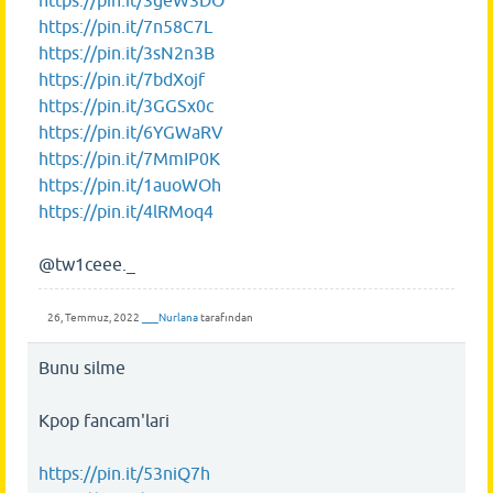
https://pin.it/7n58C7L
https://pin.it/3sN2n3B
https://pin.it/7bdXojf
https://pin.it/3GGSx0c
https://pin.it/6YGWaRV
https://pin.it/7MmIP0K
https://pin.it/1auoWOh
https://pin.it/4lRMoq4
@tw1ceee._
26, Temmuz, 2022
___Nurlana
tarafından
Bunu silme
Kpop fancam'lari
https://pin.it/53niQ7h