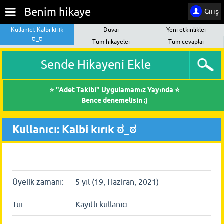
Benim hikaye
Giriş
Kullanıcı: Kalbi kırık
Duvar
Yeni etkinlikler
ಠ_ಠ
Tüm hikayeler
Tüm cevaplar
Sende Hikayeni Ekle
⭐ "Adet Takibi" Uygulamamız Yayında ⭐
Bence denemelisin :)
Kullanıcı: Kalbi kırık ಠ_ಠ
Üyelik zamanı:
5 yıl (19, Haziran, 2021)
Tür:
Kayıtlı kullanıcı