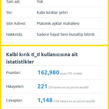
Tam adı:
Yok
Yer:
Kalbi kırıklar şehri
Site Adresi:
Platonik aşklar mahallesi
Hakkında:
Sadece hayat beni bunaltıp bitirdi..
Kalbi kırık ಠ_ಠ kullanıcısına ait
istatistikler
162,980
Puanları:
puan (
10
. sırada)
221
Hikayeleri:
(
24
tanesi en iyi yorum seçildi)
1,148
Cevapları:
(
126
tanesi en iyi yorum seçildi)