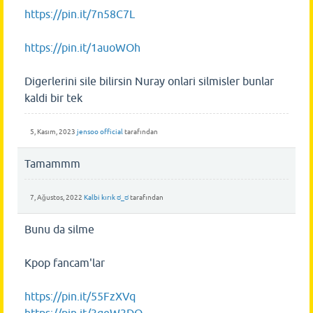
https://pin.it/7n58C7L
https://pin.it/1auoWOh
Digerlerini sile bilirsin Nuray onlari silmisler bunlar
kaldi bir tek
5, Kasım, 2023
jensoo official
tarafından
Tamammm
7, Ağustos, 2022
Kalbi kırık ಠ_ಠ
tarafından
Bunu da silme
Kpop fancam'lar
https://pin.it/55FzXVq
https://pin.it/3geW3DO