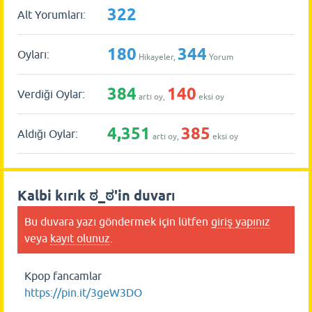
322
Alt Yorumları:
180
344
Oyları:
Hikayeler,
Yorum
384
140
Verdiği Oylar:
artı oy,
eksi oy
4,351
385
Aldığı Oylar:
artı oy,
eksi oy
Kalbi kırık ಠ_ಠ'in duvarı
Bu duvara yazı göndermek için lütfen
giriş yapınız
veya
kayıt olunuz
.
Kpop fancamlar
https://pin.it/3geW3DO