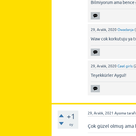
Bilmiyorum ama bence ge
29, Aralık, 2020
Owadanja
(
Waw cok korkutuju ya t
29, Aralık, 2020
Cøøl girls
(
Teşekkürler Aygul!
29, Aralık, 2021
Aysima
taraf
+1
oy
Çok güzel olmuş ama b