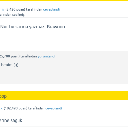
__☆
(
8,420
puan)
tarafından
cevaplandı
afından
seçilmiş
i Nur bu sacma yazmaz. Brawooo
25,700
puan)
tarafından
yorumlandı
 benim :)))
oop
<<
(
102,490
puan)
tarafından
cevaplandı
rine saglik