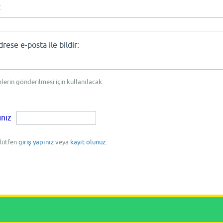
:
se e-posta ile bildir:
mlerin gönderilmesi için kullanılacak.
ınız
 lütfen
giriş yapınız
veya
kayıt olunuz
.