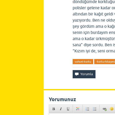
döndüğümde korktuğum i
polisler gelene kadar 
altından bir kağıt geld
yazıyordu. Ben ne olduy
şey gördüm ama o kağıt
senin için burdayım en
ama o kadar ürkmüştüm
sana" diye sordu. Ben i
"Kızım iyi de, seni orma
vahset-korku
-korku-hikayesi
Yorumunuz