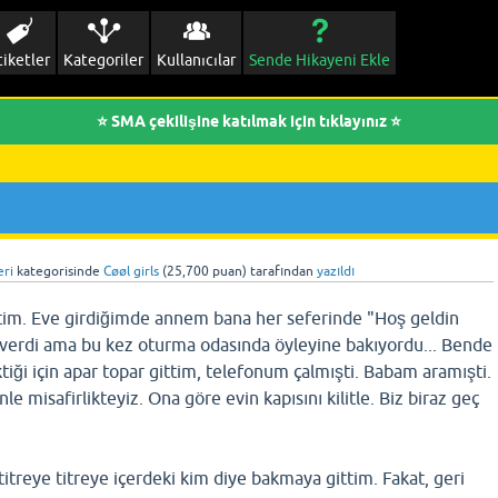
tiketler
Kategoriler
Kullanıcılar
Sende Hikayeni Ekle
⭐ SMA çekilişine katılmak için tıklayınız ⭐
eri
kategorisinde
Cøøl girls
(
25,700
puan)
tarafından
yazıldı
tim. Eve girdiğimde annem bana her seferinde "Hoş geldin
severdi ama bu kez oturma odasında öyleyine bakıyordu... Bende
ği için apar topar gittim, telefonum çalmışti. Babam aramışti.
le misafirlikteyiz. Ona göre evin kapısını kilitle. Biz biraz geç
treye titreye içerdeki kim diye bakmaya gittim. Fakat, geri