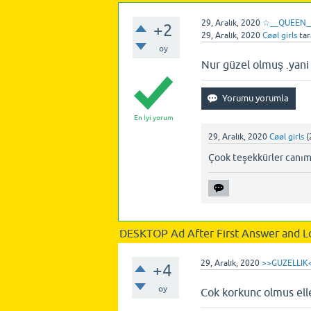
29, Aralık, 2020
☆__QUEEN
+2
29, Aralık, 2020
Cøøl girls
tar
oy
Nur güzel olmuş .yan
En İyi yorum
29, Aralık, 2020
Cøøl girls
(
Çook teşekkürler canım
DESKTOP Ad After First Answer and L
29, Aralık, 2020
>>GUZELLIK
+4
oy
Cok korkunc olmus elle