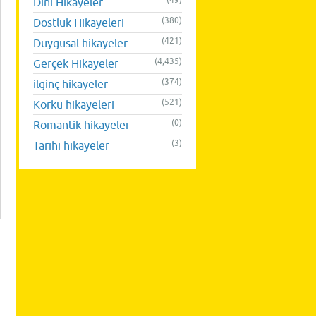
(49)
Dini Hikayeler
(380)
Dostluk Hikayeleri
(421)
Duygusal hikayeler
(4,435)
Gerçek Hikayeler
(374)
ilginç hikayeler
(521)
Korku hikayeleri
(0)
Romantik hikayeler
(3)
Tarihi hikayeler