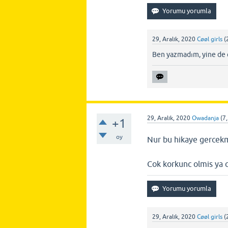
29, Aralık, 2020
Cøøl girls
(
Ben yazmadım, yine de ç
29, Aralık, 2020
Owadanja
(
7
+1
oy
Nur bu hikaye gercek
Cok korkunc olmis ya 
29, Aralık, 2020
Cøøl girls
(