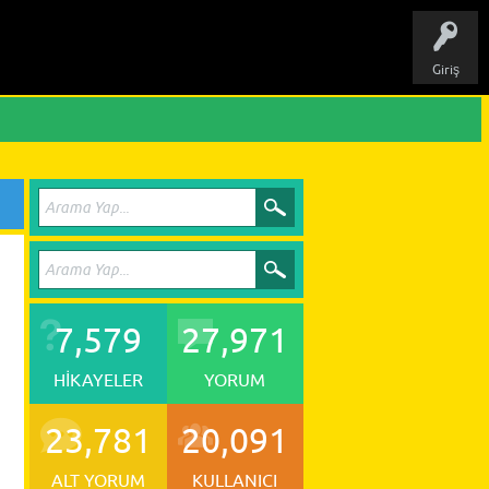
Giriş
7,579
27,971
HIKAYELER
YORUM
23,781
20,091
ALT YORUM
KULLANICI