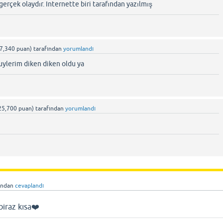
rçek olaydır. Internette biri tarafından yazılmış
7,340
puan)
tarafından
yorumlandı
uylerim diken diken oldu ya
25,700
puan)
tarafından
yorumlandı
ından
cevaplandı
iraz kısa❤️