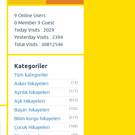
9
Online Users
0
Member
9
Guest
Today Visits :
2029
Yesterday Visits :
2394
Total Visits :
30812546
Kategoriler
Tüm kategoriler
(13)
Asker hikayeleri
(177)
Ayrılık hikayeleri
(653)
Aşk Hikayeleri
(105)
Başarı hikayeleri
(277)
Bilim kurgu hikayeleri
(169)
Çocuk Hikayeleri