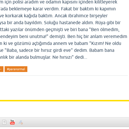
çin polisi aradım ve odamın kapısını içinden kilitleyerek
orada beklemeye karar verdim. Fakat bir baktım ki kapımın
i ve korkarak kağıda baktım. Ancak ibrahimce birşeyler
sa bir anda bayıldım. Soluğu hastanede aldım. Rüya gibi bir
taki yazılar önümden geçmişti ve biri bana "Ben ölmedim,
sendeyim beni unutma!" demişti. Ben hiç bir anlam veremedim
 ki ve gözümü açtığımda annem ve babam "Kızım! Ne oldu
se "Baba, sadece bir hırsız girdi eve" dedim. Babam bana
nlık bir alanda bulmuşlar. Ne hırsızı" dedi...
-
#paranormal