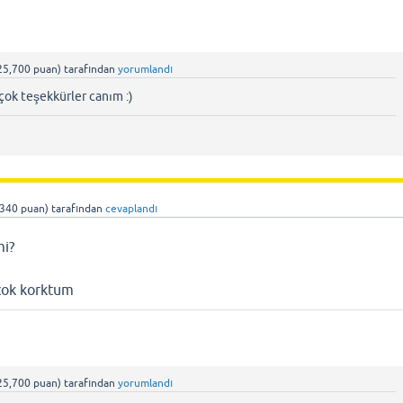
25,700
puan)
tarafından
yorumlandı
ok teşekkürler canım :)
,340
puan)
tarafından
cevaplandı
mi?
cok korktum
25,700
puan)
tarafından
yorumlandı