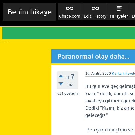
Benim hikaye
Chat Room
Edit History
Hikayeler
E
-----
Paranormal olay daha...
29, Aralık, 2020
Korku hikayel
+7
oy
Bu gün eve geç gelmiş
kızım" derdi, öperdi, 
631
gösterim
lavaboya gitmem gerekti
Dediki "Kızım, biz annen
geleceğiz"
Ben şok olmuştum ve ti