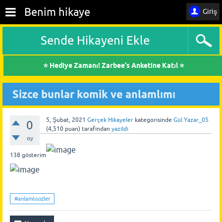
Benim hikaye
Giriş
Sende Hikayeni Ekle
⭐ Hediye Zamanı! Zarbee's Anketine Katıl ⭐
Sizce bunlar komik ve anlamlımı
5, Şubat, 2021
Gerçek Hikayeler
kategorisinde
Gül Yazar_05
0
(
4,510
puan)
tarafından
yazıldı
oy
138
gösterim
#anlamlısozler