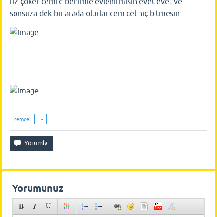
fiz çoker cemre benimle evlenirmisin evet evet ve
sonsuza dek bir arada olurlar cem cel hiç bitmesin
cemcel
-
Yorumunuz