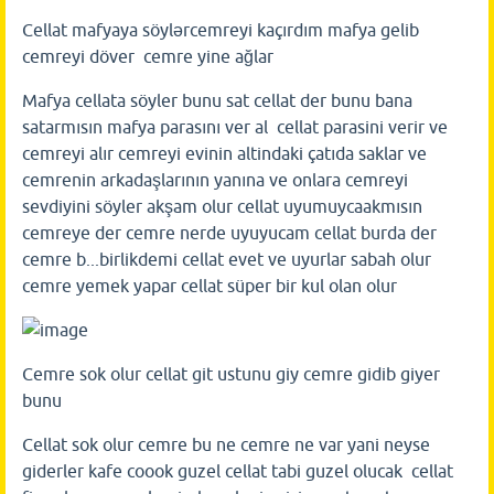
Cellat mafyaya söylərcemreyi kaçırdım mafya gelib
cemreyi döver cemre yine ağlar
Mafya cellata söyler bunu sat cellat der bunu bana
satarmısın mafya parasını ver al cellat parasini verir ve
cemreyi alır cemreyi evinin altindaki çatıda saklar ve
cemrenin arkadaşlarının yanına ve onlara cemreyi
sevdiyini söyler akşam olur cellat uyumuycaakmısın
cemreye der cemre nerde uyuyucam cellat burda der
cemre b...birlikdemi cellat evet ve uyurlar sabah olur
cemre yemek yapar cellat süper bir kul olan olur
Cemre sok olur cellat git ustunu giy cemre gidib giyer
bunu
Cellat sok olur cemre bu ne cemre ne var yani neyse
giderler kafe coook guzel cellat tabi guzel olucak cellat