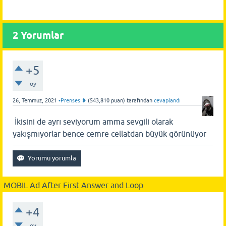
2
Yorumlar
+5
oy
26, Temmuz, 2021
•Prenses ❥
(
543,810
puan)
tarafından
cevaplandı
İkisini de ayrı seviyorum amma sevgili olarak
yakışmıyorlar bence cemre cellatdan büyük görünüyor
MOBIL Ad After First Answer and Loop
+4
oy