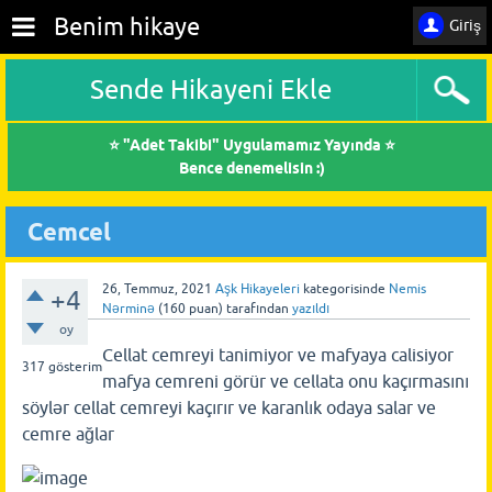
Benim hikaye
Giriş
Sende Hikayeni Ekle
⭐ "Adet Takibi" Uygulamamız Yayında ⭐
Bence denemelisin :)
Cemcel
26, Temmuz, 2021
Aşk Hikayeleri
kategorisinde
Nemis
+4
Nərminə
(
160
puan)
tarafından
yazıldı
oy
Cellat cemreyi tanimiyor ve mafyaya calisiyor
317
gösterim
mafya cemreni görür ve cellata onu kaçırmasını
söylər cellat cemreyi kaçırır ve karanlık odaya salar ve
cemre ağlar