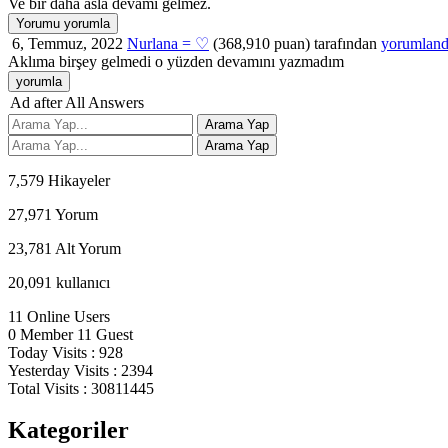
Ve bir daha asla devamı gelmez.
6, Temmuz, 2022
Nurlana = ♡
(
368,910
puan)
tarafından
yorumland
Aklıma birşey gelmedi o yüzden devamını yazmadım
Ad after All Answers
7,579
Hikayeler
27,971
Yorum
23,781
Alt Yorum
20,091
kullanıcı
11
Online Users
0
Member
11
Guest
Today Visits :
928
Yesterday Visits :
2394
Total Visits :
30811445
Kategoriler