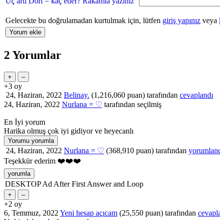
Üç artı Dört = kaç eder? Rakamla yazınız
Gelecekte bu doğrulamadan kurtulmak için, lütfen
giriş yapınız
veya
2
Yorumlar
+3
oy
24, Haziran, 2022
Belinay.
(
1,216,060
puan)
tarafından
cevaplandı
24, Haziran, 2022
Nurlana = ♡
tarafından
seçilmiş
En İyi yorum
Harika olmuş çok iyi gidiyor ve heyecanlı
24, Haziran, 2022
Nurlana = ♡
(
368,910
puan)
tarafından
yorumlan
Teşekkür ederim ❤️❤️❤️
DESKTOP Ad After First Answer and Loop
+2
oy
6, Temmuz, 2022
Yeni hesap açıcam
(
25,550
puan)
tarafından
cevapl