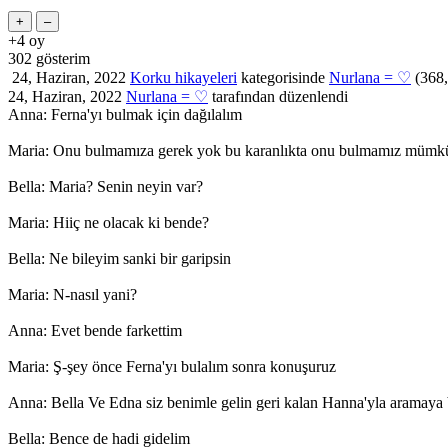
+4
oy
302
gösterim
24, Haziran, 2022
Korku hikayeleri
kategorisinde
Nurlana = ♡
(
368
24, Haziran, 2022
Nurlana = ♡
tarafından
düzenlendi
Anna: Ferna'yı bulmak için dağılalım
Maria: Onu bulmamıza gerek yok bu karanlıkta onu bulmamız mümkü
Bella: Maria? Senin neyin var?
Maria: Hiiç ne olacak ki bende?
Bella: Ne bileyim sanki bir garipsin
Maria: N-nasıl yani?
Anna: Evet bende farkettim
Maria: Ş-şey önce Ferna'yı bulalım sonra konuşuruz
Anna: Bella Ve Edna siz benimle gelin geri kalan Hanna'yla aramaya 
Bella: Bence de hadi gidelim