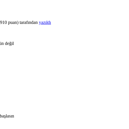
,910
puan)
tarafından
yazıldı
n değil
başlasın