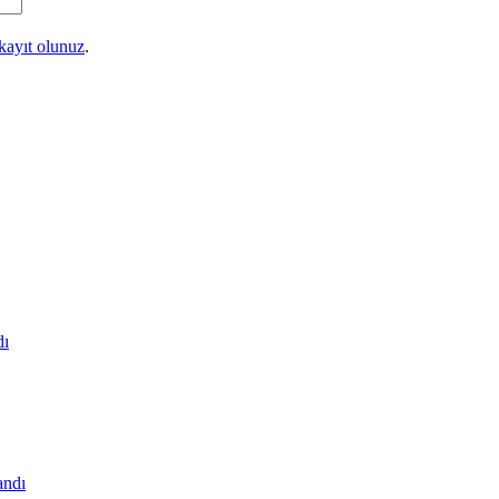
kayıt olunuz
.
dı
andı