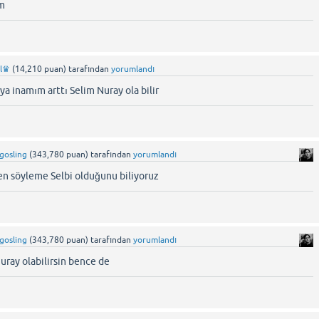
im
rl♛
(
14,210
puan)
tarafından
yorumlandı
a inamım arttı Selim Nuray ola bilir
_gosling
(
343,780
puan)
tarafından
yorumlandı
n söyleme Selbi olduǧunu biliyoruz
_gosling
(
343,780
puan)
tarafından
yorumlandı
uray olabilirsin bence de