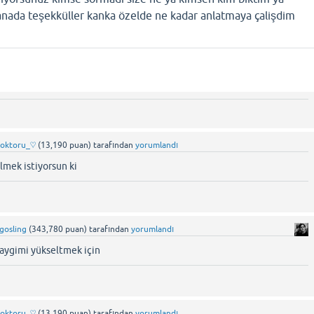
nada teşekküller kanka özelde ne kadar anlatmaya çalişdim
doktoru_♡
(
13,190
puan)
tarafından
yorumlandı
lmek istiyorsun ki
_gosling
(
343,780
puan)
tarafından
yorumlandı
saygimi yükseltmek için
doktoru_♡
(
13,190
puan)
tarafından
yorumlandı