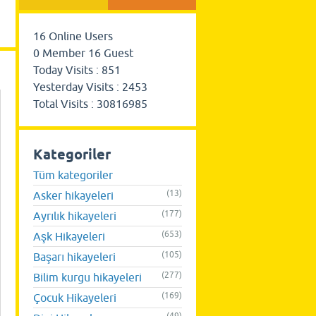
16
Online Users
0
Member
16
Guest
Today Visits :
851
Yesterday Visits :
2453
Total Visits :
30816985
Kategoriler
Tüm kategoriler
(13)
Asker hikayeleri
(177)
Ayrılık hikayeleri
(653)
Aşk Hikayeleri
(105)
Başarı hikayeleri
(277)
Bilim kurgu hikayeleri
(169)
Çocuk Hikayeleri