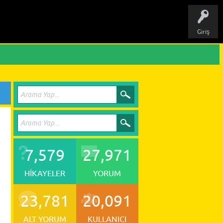
Giriş
7,579
27,971
HIKAYELER
YORUM
23,781
20,091
ALT YORUM
KULLANICI