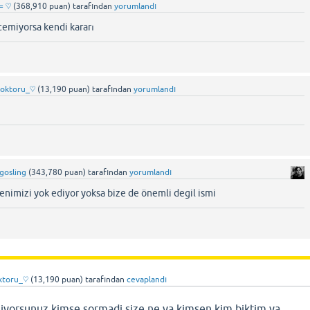
= ♡
(
368,910
puan)
tarafından
yorumlandı
temiyorsa kendi kararı
doktoru_♡
(
13,190
puan)
tarafından
yorumlandı
_gosling
(
343,780
puan)
tarafından
yorumlandı
enimizi yok ediyor yoksa bize de önemli degil ismi
ktoru_♡
(
13,190
puan)
tarafından
cevaplandı
miyorsunuz kimse sormadi size ne ya kimsen kim biktim ya