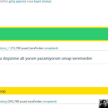
 lütfen
giriş yapınız
veya
kayıt olunuz
.
ktoru_♡
(
13,190
puan)
tarafından
cevaplandı
mu düşünme alt yorum yazamiyorum cevap veremedim
oop
osling
(
343,780
puan)
tarafından
cevaplandı