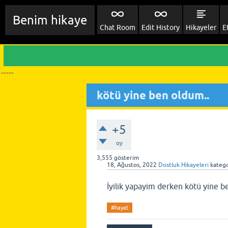
Benim hikaye
Chat Room
Edit History
Hikayeler
E
-----
kötü yine ben oldum..
+5
oy
3,555
gösterim
18, Ağustos, 2022
Dostluk Hikayeleri
katego
İyilik yapayim derken kötü yine be
#hayat