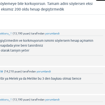
 söylemeye bile korkuyorsun. Tamam adini söylersen eksi
 eksimiz 200 oldu hesap degiştirmedik
doktoru_♡
(
13,190
puan)
tarafından
yorumlandı
egiştirmedim ve korkmuyorum ismimi söylersem hesap açmamin
hesapdada yine beni tanirdiniiz
olarak taniyin yeter
rl♛
(
14,210
puan)
tarafından
yorumlandı
lbi ya Melek ya da Melike bu 3 den başkası olmaz bence
doktoru_♡
(
13,190
puan)
tarafından
yorumlandı