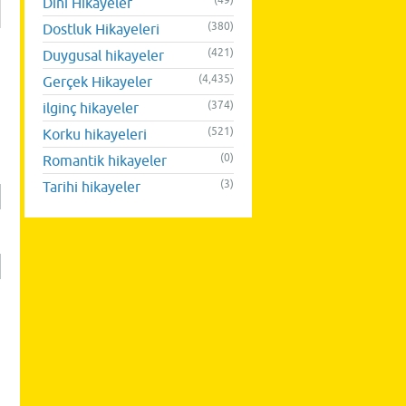
(49)
Dini Hikayeler
(380)
Dostluk Hikayeleri
(421)
Duygusal hikayeler
(4,435)
Gerçek Hikayeler
(374)
ilginç hikayeler
(521)
Korku hikayeleri
(0)
Romantik hikayeler
(3)
Tarihi hikayeler