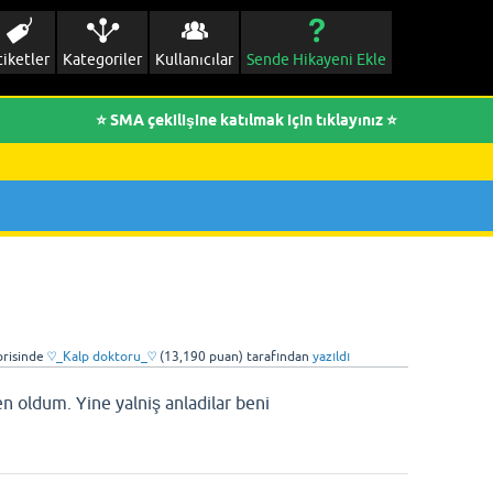
tiketler
Kategoriler
Kullanıcılar
Sende Hikayeni Ekle
⭐ SMA çekilişine katılmak için tıklayınız ⭐
risinde
♡_Kalp doktoru_♡
(
13,190
puan)
tarafından
yazıldı
n oldum. Yine yalniş anladilar beni