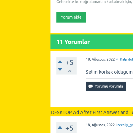
Gelecekte bu doğrulamadan kurtulmak için,
11
Yorumlar
18, Ağustos, 2022
♡_Kalp do
+5
oy
Selim korkak oldugu
DESKTOP Ad After First Answer and L
18, Ağustos, 2022
literally_g
+5