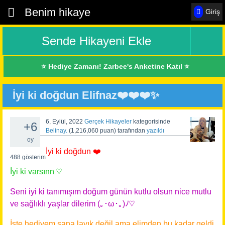
Benim hikaye
Giriş
Sende Hikayeni Ekle
⭐ Hediye Zamanı! Zarbee's Anketine Katıl ⭐
İyi ki doğdun Elifnaz❤️❤️❤️✨
6, Eylül, 2022
Gerçek Hikayeler
kategorisinde
+6
Belinay.
(
1,216,060
puan)
tarafından
yazıldı
oy
İyi ki doğdun ❤️
488
gösterim
İyi ki varsınn ♡
Seni iyi ki tanımışım doğum günün kutlu olsun nice mutlu
ve sağlıklı yaşlar dilerim (｡･ω･｡)ﾉ♡
İşte hediyem sana layık değil ama elimden bu kadar geldi