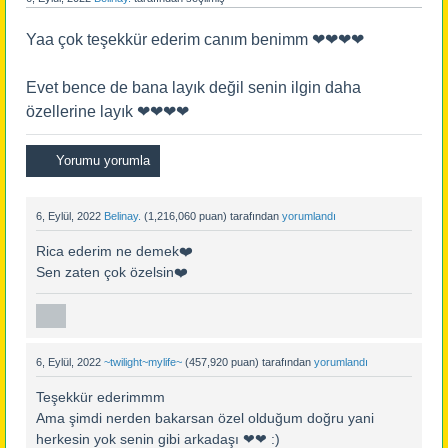
Yaa çok teşekkür ederim canım benimm ❤❤❤❤
Evet bence de bana layık değil senin ilgin daha
özellerine layık ❤❤❤❤
6, Eylül, 2022
Belinay.
(
1,216,060
puan)
tarafından
yorumlandı
Rica ederim ne demek❤️
Sen zaten çok özelsin❤️
6, Eylül, 2022
~twilight~mylife~
(
457,920
puan)
tarafından
yorumlandı
Teşekkür ederimmm
Ama şimdi nerden bakarsan özel olduğum doğru yani
herkesin yok senin gibi arkadaşı ❤❤ :)