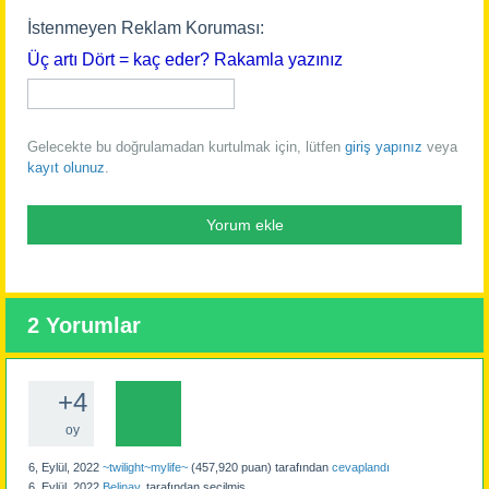
İstenmeyen Reklam Koruması:
Üç artı Dört = kaç eder? Rakamla yazınız
Gelecekte bu doğrulamadan kurtulmak için, lütfen
giriş yapınız
veya
kayıt olunuz
.
2
Yorumlar
+4
oy
6, Eylül, 2022
~twilight~mylife~
(
457,920
puan)
tarafından
cevaplandı
6, Eylül, 2022
Belinay.
tarafından
seçilmiş