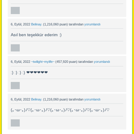
6, Eylül, 2022
Belinay.
(
1,216,060
puan)
tarafından
yorumlandı
Asıl ben teşekkür ederim :)
6, Eylül, 2022
~twilight~mylife~
(
457,920
puan)
tarafından
yorumlandı
:) :) :) :) ❤❤❤❤❤❤
6, Eylül, 2022
Belinay.
(
1,216,060
puan)
tarafından
yorumlandı
(｡･ω･｡)ﾉ♡(｡･ω･｡)ﾉ♡(｡･ω･｡)ﾉ♡(｡･ω･｡)ﾉ♡(｡･ω･｡)ﾉ♡