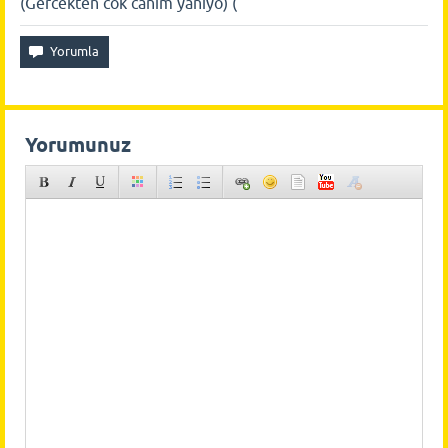
(Gercekten cok canim yaniyo) (
Yorumunuz