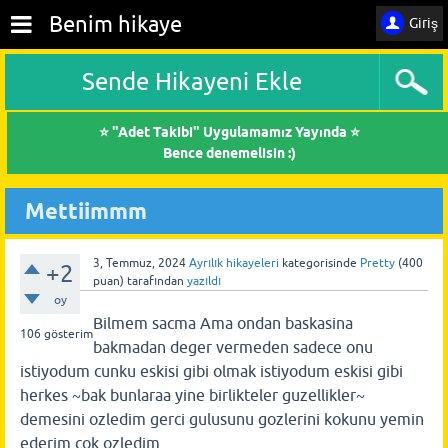
Benim hikaye
Giriş
Sende Hikayeni Ekle
⭐ "Adet Takibi" Uygulamamız Yayında ⭐
Bence denemelisin :)
Mettiimmm
3, Temmuz, 2024
Ayrılık hikayeleri
kategorisinde
Pretty
(
400
+2
puan)
tarafından
yazıldı
oy
Bilmem sacma Ama ondan baskasina
106
gösterim
bakmadan deger vermeden sadece onu
istiyodum cunku eskisi gibi olmak istiyodum eskisi gibi
herkes ~bak bunlaraa yine birlikteler guzellikler~
demesini ozledim gerci gulusunu gozlerini kokunu yemin
ederim cok ozledim