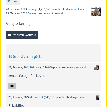
oy
28, Temmuz, 2024
Belinay.
(
1,216,060
puan)
tarafından
cevaplandı
28, Temmuz, 2024
Belinay.
tarafından
düzenlendi
Ve işte benn :)
10 önceki yorum göster
28, Temmuz, 2024
Belinay.
(
1,216,060
puan)
tarafından
yorumlandı
Sen de fotoğrafını koy :)
28, Temmuz, 2024
•Prenses ❥
(
543,810
puan)
tarafından
yorumlandı
Baka bilirsin