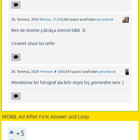
28, Temmuz, 2024
Belinay.
(
1,216,060
puan)
tarafından
yorumlandı
Ben de önüme çıktıkça izlerim hâlâ :D
Cesaret olsun bu sefer
28, Temmuz, 2024
•Prenses ❥
(
543,810
puan)
tarafından
yorumlandı
Mümkünse bir fotoğraf ala bilir miyiz hiç görmedim seni :)
MOBIL Ad After First Answer and Loop
+5