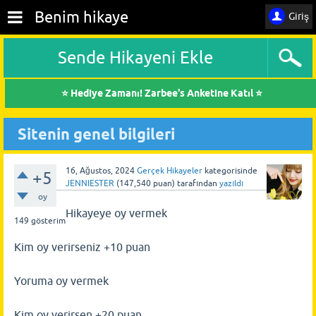
Benim hikaye
Giriş
Sende Hikayeni Ekle
⭐ Hediye Zamanı! Zarbee's Anketine Katıl ⭐
Sitenin genel bilgileri
16, Ağustos, 2024
Gerçek Hikayeler
kategorisinde
+5
JENNIESTER
(
147,540
puan)
tarafından
yazıldı
oy
Hikayeye oy vermek
149
gösterim
Kim oy verirseniz +10 puan
Yoruma oy vermek
Kim oy verirsen +20 puan