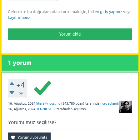
Gelecekte bu doğrulamadan kurtulmak için, lütfen
giriş yapınız
veya
kayıt olunuz
.
1
yorum
+4
oy
16, Ağustos, 2024
literally_gosling
(
343,780
puan)
tarafından
cevaplandı
16, Ağustos, 2024
JENNIESTER
tarafından
seçilmiş
Yorumumuz seçilirse?