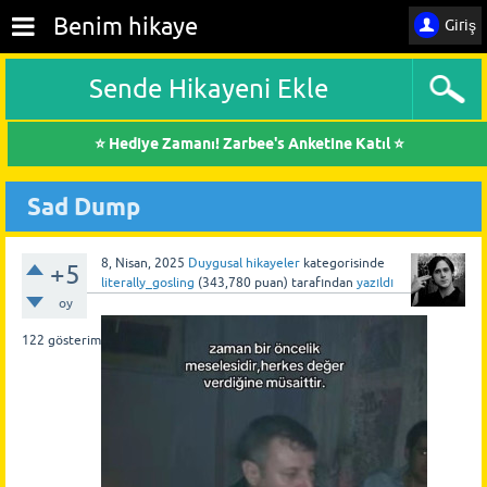
Benim hikaye
Giriş
Sende Hikayeni Ekle
⭐ Hediye Zamanı! Zarbee's Anketine Katıl ⭐
Sad Dump
8, Nisan, 2025
Duygusal hikayeler
kategorisinde
+5
literally_gosling
(
343,780
puan)
tarafından
yazıldı
oy
122
gösterim