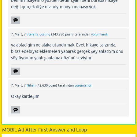
benim hikaýem o ýûzden dedim,ýani beni burada hikaýe
deĝil gerçek diýe utandyrmanyn manasy ýok
7, Mart, 7
literally_gosling
(
343,780
puan)
tarafından
yorumlandı
ya ablacigim ne alaka utandırmak. Evet hikaye tarzında,
biraz edebiyat eklemeleri yaparak gerçek şey anlattım onu
söylüyorum yanlış anlama gözünü seviyim
7, Mart, 7
Nihan
(
42,630
puan)
tarafından
yorumlandı
Okay kardeşim
MOBIL Ad After First Answer and Loop