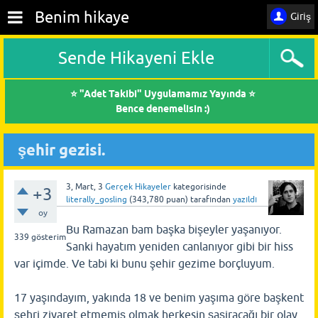
Benim hikaye
Giriş
Sende Hikayeni Ekle
⭐ "Adet Takibi" Uygulamamız Yayında ⭐
Bence denemelisin :)
şehir gezisi.
3, Mart, 3
Gerçek Hikayeler
kategorisinde
+3
literally_gosling
(
343,780
puan)
tarafından
yazıldı
oy
Bu Ramazan bam başka bişeyler yaşanıyor.
339
gösterim
Sanki hayatım yeniden canlanıyor gibi bir hiss
var içimde. Ve tabi ki bunu şehir gezime borçluyum.
17 yaşındayım, yakında 18 ve benim yaşıma göre başkent
şehri ziyaret etmemiş olmak herkesin şaşiracağı bir olay