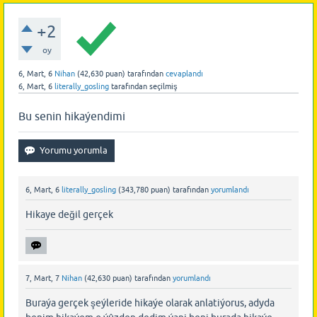
+2
oy
6, Mart, 6
Nihan
(
42,630
puan)
tarafından
cevaplandı
6, Mart, 6
literally_gosling
tarafından
seçilmiş
Bu senin hikaýendimi
6, Mart, 6
literally_gosling
(
343,780
puan)
tarafından
yorumlandı
Hikaye değil gerçek
7, Mart, 7
Nihan
(
42,630
puan)
tarafından
yorumlandı
Buraýa gerçek şeýleride hikaýe olarak anlatiýorus, adyda