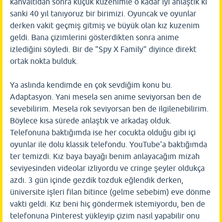
kahvaltıdan sonra küçük kuzenimle o kadar iyi anlaştık ki
sanki 40 yıl tanıyoruz bir birimizi. Oyuncak ve oyunlar
derken vakit geçmiş gitmiş ve büyük olan kız kuzenim
geldi. Bana çizimlerini gösterdikten sonra anime
izlediğini söyledi. Bir de "Spy X Family" diyince direkt
ortak nokta bulduk.
Ya aslında kendimde en çok sevdiğim konu bu.
Adaptasyon. Yani mesela sen anime seviyorsan ben de
sevebilirim. Mesela rok seviyorsan ben de ilgilenebilirim.
Böylece kısa sürede anlaştık ve arkadaş olduk.
Telefonuna baktığımda ise her cocukta olduğu gibi içi
oyunlar ile dolu klassik telefondu. YouTube'a baktığımda
ter temizdi. Kız baya bayağı benim anlayacağım mizah
seviyesinden videolar izliyordu ve cringe şeyler oldukça
azdı. 3 gün içinde gezdik tozduk eğlendik derken,
üniversite işleri filan bitince (gelme sebebim) eve dönme
vakti geldi. Kız beni hiç göndermek istemiyordu, ben de
telefonuna Pinterest yükleyip çizim nasıl yapabilir onu