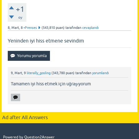
+1
oy
8, Mart, 8
•Prenses ❥
(
543,810
puan)
tarafından
cevaplandı
Yeninden iyi hiss etmene sevindim
9, Mart, 9
literally_gosling
(
343,780
puan)
tarafından
yorumlandı
Tamamen iyi hiss etmek için uğraşıyorum
Ad after All Answers
Powered by
Question2Answer