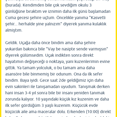
(burada). Kendimden bile çok sevdiğim okulu 3
günlüğüne bıraktım ve iznimin daha ilk günü başlamadan
Cuma gecesi şehire uçtum. Öncelikle yanıma "Kasvetli
şehir... herhalde yine yalnızım" diyerek yanıma kulaklık
almiştım.
Geldik. Uçağa daha önce bindim ama daha şehire
yukardan bakınca bile "Vay be nasipte sende varmışsın"
diyerek gülümsedim. Uçak indikten sonra direkt
hayatımın değişeceği o noktaya, yani kuzenlerimin evine
gittik. Ya tamam yolculuk, o bu tamam ama daha
asansöre bile binmemiş bir odunum. Ona da ilk sefer
bindim. Baya iyidi. Gece saat 2de geldiğimiz için daha
evin sakinleri ile tanışamadan uyudum. Tanışmak derken
hani insan 3-4 yıl sonra bile bir insanı yeniden tanımak
zorunda kalıyor. 10 yaşındaki küçük kız kuzenim ve daha
ilk sefer gördüğüm 3 yaşlı kuzenim. Küçücük evde
küçücük aile ama maceralar dolu. Erkenden (10:00) direkt