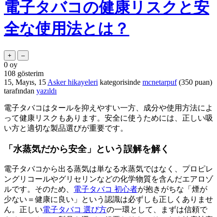
電子タバコの健康リスクと安
全な使用法とは？
0
oy
108
gösterim
15, Mayıs, 15
Asker hikayeleri
kategorisinde
mcnetarpuf
(
350
puan)
tarafından
yazıldı
電子タバコはタールを抑えやすい一方、成分や使用方法によ
って健康リスクもあります。安全に使うためには、正しい吸
い方と適切な製品選びが重要です。
「水蒸気だから安全」という誤解を解く
電子タバコから出る蒸気は単なる水蒸気ではなく、プロピレ
ングリコールやグリセリンなどの化学物質を含んだエアロゾ
ルです。そのため、
電子タバコ 初心者
が抱きがちな「煙が
少ない＝健康に良い」という認識は必ずしも正しくありませ
ん。正しい
電子タバコ 選び方
の一環として、まずは信頼で