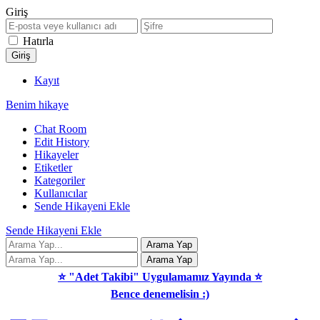
Giriş
Hatırla
Kayıt
Benim hikaye
Chat Room
Edit History
Hikayeler
Etiketler
Kategoriler
Kullanıcılar
Sende Hikayeni Ekle
Sende Hikayeni Ekle
⭐ "Adet Takibi" Uygulamamız Yayında ⭐
Bence denemelisin :)