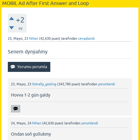
MOBIL Ad After First Answer and Loop
+2
oy
23, Mayıs, 23
Nihan
(
42,630
puan)
tarafından
cevaplandı
Senem dynýañmy
23, Mayıs, 23
literally_gosling
(
343,780
puan)
tarafından
yorumlandı
Hovva 1-2 gün galdy
24, Mayıs, 24
Nihan
(
42,630
puan)
tarafından
yorumlandı
Ondan soñ gullukmy