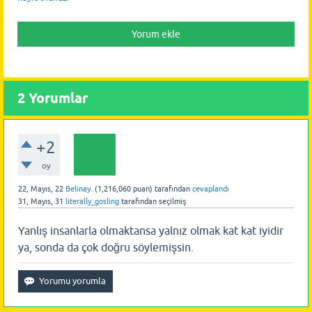
2
Yorumlar
+2
oy
22, Mayıs, 22
Belinay.
(
1,216,060
puan)
tarafından
cevaplandı
31, Mayıs, 31
literally_gosling
tarafından
seçilmiş
Yanlış insanlarla olmaktansa yalnız olmak kat kat iyidir
ya, sonda da çok doğru söylemişsin.