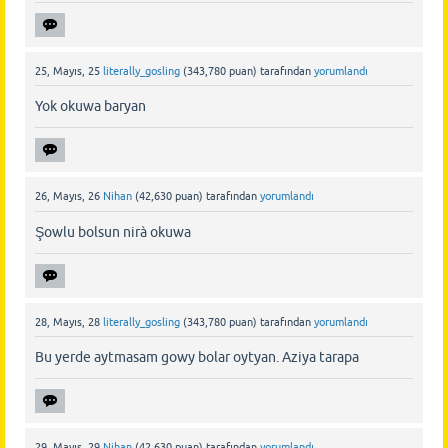
25, Mayıs, 25
literally_gosling
(
343,780
puan)
tarafından
yorumlandı
Yok okuwa baryan
26, Mayıs, 26
Nihan
(
42,630
puan)
tarafından
yorumlandı
Şowlu bolsun nirà okuwa
28, Mayıs, 28
literally_gosling
(
343,780
puan)
tarafından
yorumlandı
Bu yerde aytmasam gowy bolar oytyan. Aziya tarapa
29, Mayıs, 29
Nihan
(
42,630
puan)
tarafından
yorumlandı