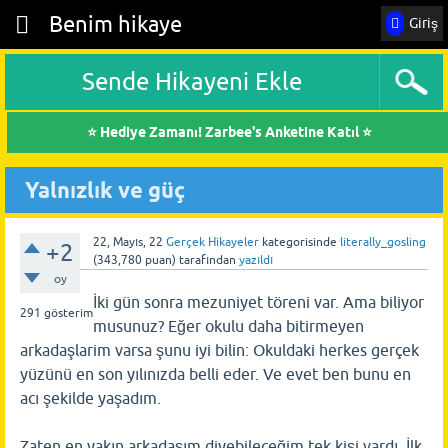
Benim hikaye
Giriş
Sende Hikayeni Ekle
⭐ Hediye Zamanı! Zarbee's Anketine Katıl ⭐
Yalnızlık ve güç
22, Mayıs, 22
Gerçek Hikayeler
kategorisinde
literally_gosling
+2
(
343,780
puan)
tarafından
yazıldı
oy
İki gün sonra mezuniyet töreni var. Ama biliyor
291
gösterim
musunuz? Eğer okulu daha bitirmeyen
arkadaşlarim varsa şunu iyi bilin: Okuldaki herkes gerçek
yüzünü en son yılınızda belli eder. Ve evet ben bunu en
acı şekilde yaşadım.
Zaten en yakın arkadaşım diyebileceğim tek kişi vardı. İlk