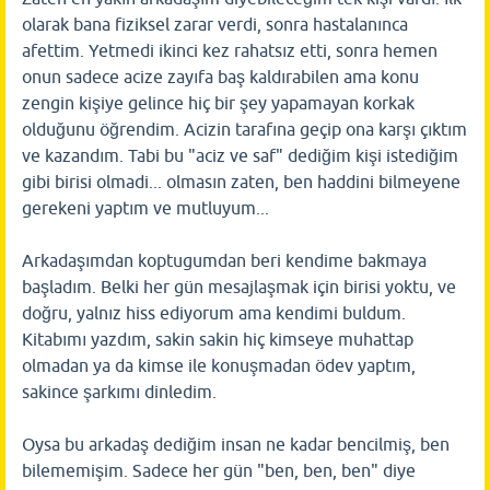
olarak bana fiziksel zarar verdi, sonra hastalanınca
afettim. Yetmedi ikinci kez rahatsız etti, sonra hemen
onun sadece acize zayıfa baş kaldırabilen ama konu
zengin kişiye gelince hiç bir şey yapamayan korkak
olduğunu öğrendim. Acizin tarafına geçip ona karşı çıktım
ve kazandım. Tabi bu "aciz ve saf" dediğim kişi istediğim
gibi birisi olmadi... olmasın zaten, ben haddini bilmeyene
gerekeni yaptım ve mutluyum...
Arkadaşımdan koptugumdan beri kendime bakmaya
başladım. Belki her gün mesajlaşmak için birisi yoktu, ve
doğru, yalnız hiss ediyorum ama kendimi buldum.
Kitabımı yazdım, sakin sakin hiç kimseye muhattap
olmadan ya da kimse ile konuşmadan ödev yaptım,
sakince şarkımı dinledim.
Oysa bu arkadaş dediğim insan ne kadar bencilmiş, ben
bilememişim. Sadece her gün "ben, ben, ben" diye