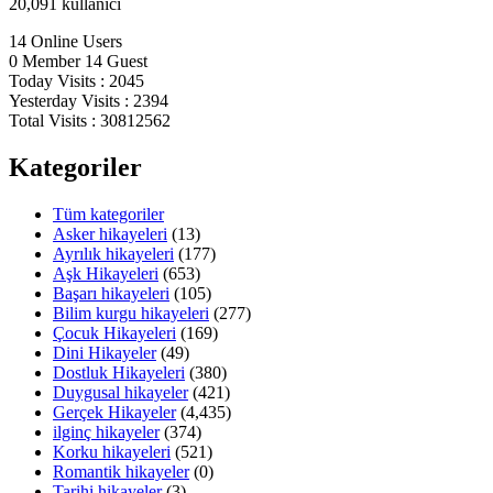
20,091
kullanıcı
14
Online Users
0
Member
14
Guest
Today Visits :
2045
Yesterday Visits :
2394
Total Visits :
30812562
Kategoriler
Tüm kategoriler
Asker hikayeleri
(13)
Ayrılık hikayeleri
(177)
Aşk Hikayeleri
(653)
Başarı hikayeleri
(105)
Bilim kurgu hikayeleri
(277)
Çocuk Hikayeleri
(169)
Dini Hikayeler
(49)
Dostluk Hikayeleri
(380)
Duygusal hikayeler
(421)
Gerçek Hikayeler
(4,435)
ilginç hikayeler
(374)
Korku hikayeleri
(521)
Romantik hikayeler
(0)
Tarihi hikayeler
(3)