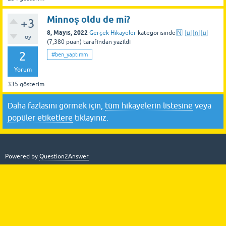
Minnoş oldu de mi?
+3
8, Mayıs, 2022
Gerçek Hikayeler
kategorisinde
N⃞ u⃞ n⃞ u⃞
oy
(
7,380
puan)
tarafından
yazıldı
2
#ben_yaptımm
Yorum
335
gösterim
Daha fazlasını görmek için,
tüm hikayelerin listesine
veya
popüler etiketlere
tıklayınız.
Powered by
Question2Answer