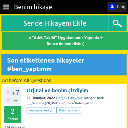
Benim hikaye
Giriş
Sende Hikayeni Ekle
⭐ "Adet Takibi" Uygulamamız Yayında ⭐
Bence denemelisin :)
Son etiketlenen hikayeler
#ben_yaptımm
Ad before All Questions
Orjinal ve benim çizdiyim
+7
29, Temmuz, 2022
Gerçek Hikayeler
kategorisinde
oy
___Nurlana
(
20,060
puan)
tarafından
yazıldı
2
#eğlence_amaçlı
#ben_yaptımm
Yorum
234
gösterim