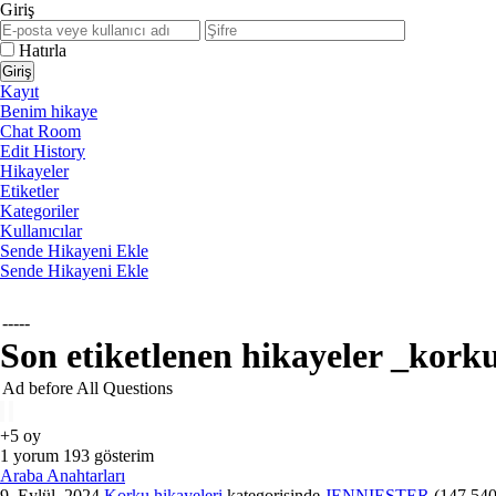
Giriş
Hatırla
Kayıt
Benim hikaye
Chat Room
Edit History
Hikayeler
Etiketler
Kategoriler
Kullanıcılar
Sende Hikayeni Ekle
Sende Hikayeni Ekle
-----
Son etiketlenen hikayeler _kork
Ad before All Questions
+5
oy
1
yorum
193
gösterim
Araba Anahtarları
9, Eylül, 2024
Korku hikayeleri
kategorisinde
JENNIESTER
(
147,54