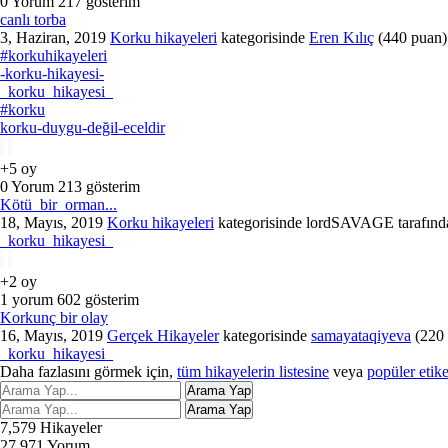
0
Yorum
217
gösterim
canlı torba
3, Haziran, 2019
Korku hikayeleri
kategorisinde
Eren Kılıç
(
440
puan)
#korkuhikayeleri
-korku-hikayesi-
_korku_hikayesi_
#korku
korku-duygu-değil-eceldir
+5
oy
0
Yorum
213
gösterim
Kötü_bir_orman...
18, Mayıs, 2019
Korku hikayeleri
kategorisinde
lordSAVAGE
tarafın
_korku_hikayesi_
+2
oy
1
yorum
602
gösterim
Korkunç bir olay
16, Mayıs, 2019
Gerçek Hikayeler
kategorisinde
samayataqiyeva
(
220
_korku_hikayesi_
Daha fazlasını görmek için,
tüm hikayelerin listesine
veya
popüler etike
7,579
Hikayeler
27,971
Yorum