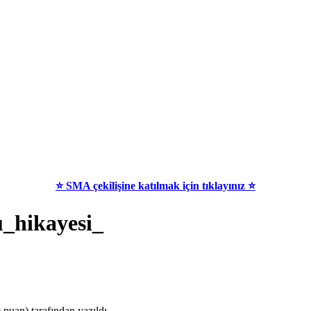
⭐ SMA çekilişine katılmak için tıklayınız ⭐
u_hikayesi_
0
puan)
tarafından
yazıldı