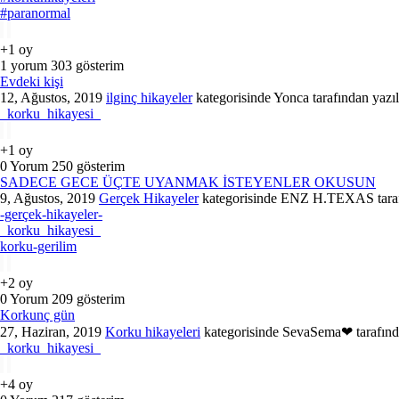
#paranormal
+1
oy
1
yorum
303
gösterim
Evdeki kişi
12, Ağustos, 2019
ilginç hikayeler
kategorisinde
Yonca
tarafından
yazıl
_korku_hikayesi_
+1
oy
0
Yorum
250
gösterim
SADECE GECE ÜÇTE UYANMAK İSTEYENLER OKUSUN
9, Ağustos, 2019
Gerçek Hikayeler
kategorisinde
ENZ H.TEXAS
tar
-gerçek-hikayeler-
_korku_hikayesi_
korku-gerilim
+2
oy
0
Yorum
209
gösterim
Korkunç gün
27, Haziran, 2019
Korku hikayeleri
kategorisinde
SevaSema❤
tarafın
_korku_hikayesi_
+4
oy