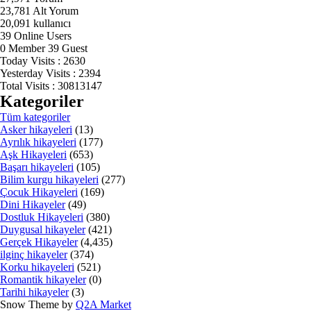
23,781
Alt Yorum
20,091
kullanıcı
39
Online Users
0
Member
39
Guest
Today Visits :
2630
Yesterday Visits :
2394
Total Visits :
30813147
Kategoriler
Tüm kategoriler
Asker hikayeleri
(13)
Ayrılık hikayeleri
(177)
Aşk Hikayeleri
(653)
Başarı hikayeleri
(105)
Bilim kurgu hikayeleri
(277)
Çocuk Hikayeleri
(169)
Dini Hikayeler
(49)
Dostluk Hikayeleri
(380)
Duygusal hikayeler
(421)
Gerçek Hikayeler
(4,435)
ilginç hikayeler
(374)
Korku hikayeleri
(521)
Romantik hikayeler
(0)
Tarihi hikayeler
(3)
Snow Theme by
Q2A Market