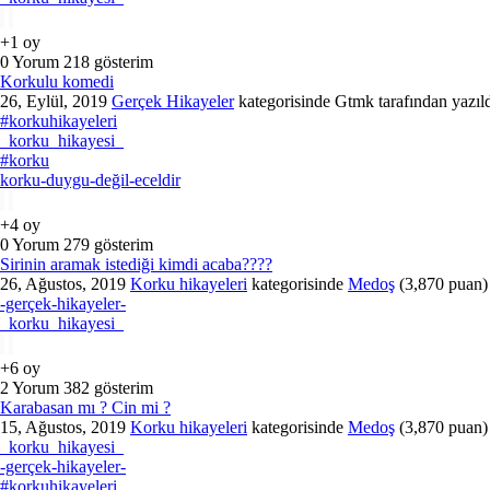
+1
oy
0
Yorum
218
gösterim
Korkulu komedi
26, Eylül, 2019
Gerçek Hikayeler
kategorisinde
Gtmk
tarafından
yazıl
#korkuhikayeleri
_korku_hikayesi_
#korku
korku-duygu-değil-eceldir
+4
oy
0
Yorum
279
gösterim
Sirinin aramak istediği kimdi acaba????
26, Ağustos, 2019
Korku hikayeleri
kategorisinde
Medoş
(
3,870
puan)
-gerçek-hikayeler-
_korku_hikayesi_
+6
oy
2
Yorum
382
gösterim
Karabasan mı ? Cin mi ?
15, Ağustos, 2019
Korku hikayeleri
kategorisinde
Medoş
(
3,870
puan)
_korku_hikayesi_
-gerçek-hikayeler-
#korkuhikayeleri