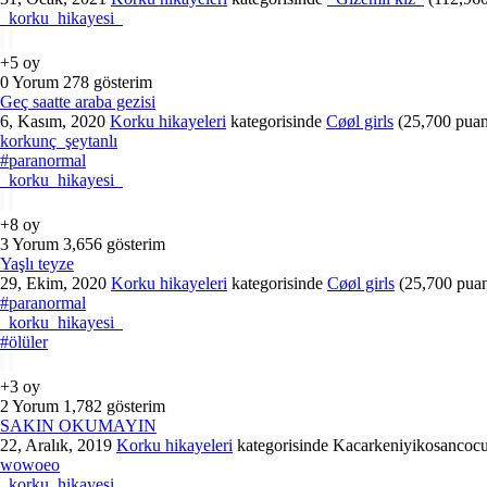
_korku_hikayesi_
+5
oy
0
Yorum
278
gösterim
Geç saatte araba gezisi
6, Kasım, 2020
Korku hikayeleri
kategorisinde
Cøøl girls
(
25,700
puan
korkunç_şeytanlı
#paranormal
_korku_hikayesi_
+8
oy
3
Yorum
3,656
gösterim
Yaşlı teyze
29, Ekim, 2020
Korku hikayeleri
kategorisinde
Cøøl girls
(
25,700
puan
#paranormal
_korku_hikayesi_
#ölüler
+3
oy
2
Yorum
1,782
gösterim
SAKIN OKUMAYIN
22, Aralık, 2019
Korku hikayeleri
kategorisinde
Kacarkeniyikosancoc
wowoeo
_korku_hikayesi_