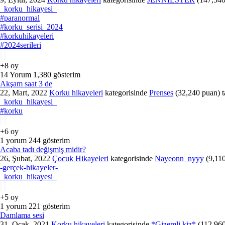
_korku_hikayesi_
#paranormal
#korku_serisi_2024
#korkuhikayeleri
#2024serileri
+8
oy
14
Yorum
1,380
gösterim
Akşam saat 3 de
22, Mart, 2022
Korku hikayeleri
kategorisinde
Prenses
(
32,240
puan)
_korku_hikayesi_
#korku
+6
oy
1
yorum
244
gösterim
Acaba tadı değişmiş midir?
26, Şubat, 2022
Çocuk Hikayeleri
kategorisinde
Nayeonn_nyyy
(
9,11
-gerçek-hikayeler-
_korku_hikayesi_
+5
oy
1
yorum
221
gösterim
Damlama sesi
31, Ocak, 2021
Korku hikayeleri
kategorisinde
*Gizemli kiz*
(
112,96