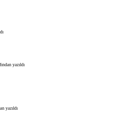
dı
afından
yazıldı
dan
yazıldı