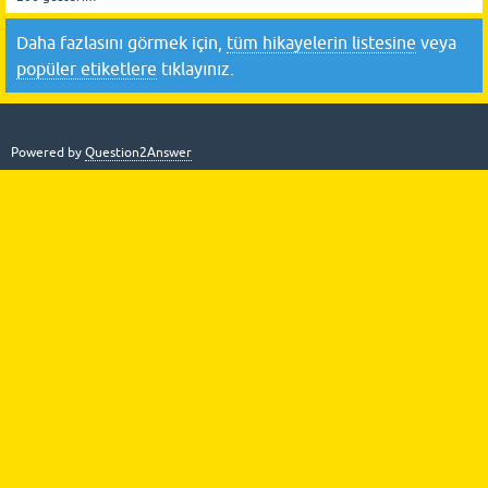
Daha fazlasını görmek için,
tüm hikayelerin listesine
veya
popüler etiketlere
tıklayınız.
Powered by
Question2Answer