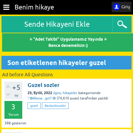
Benim hikaye
Giriş
Sende Hikayeni Ekle
⭐ "Adet Takibi" Uygulamamız Yayında ⭐
Bence denemelisin :)
Son etiketlenen hikayeler guzel
Ad before All Questions
Guzel sozler
+5
23, Eylül, 2022
ilginç hikayeler
kategorisinde
oy
♡✿Alone...girl♡✿
(
74,610
puan)
tarafından
yazıldı
3
guzel
#anlamlısozler
Yorum
398
gösterim