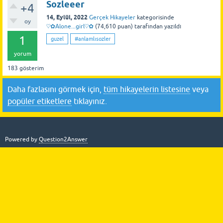
Sozleeer
+4
14, Eylül, 2022
Gerçek Hikayeler
kategorisinde
oy
♡✿Alone...girl♡✿
(
74,610
puan)
tarafından
yazıldı
1
guzel
#anlamlısozler
yorum
183
gösterim
Daha fazlasını görmek için,
tüm hikayelerin listesine
veya
popüler etiketlere
tıklayınız.
Powered by
Question2Answer