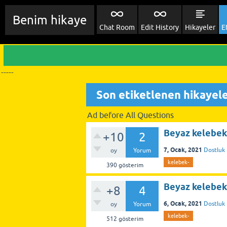
Benim hikaye
Chat Room
Edit History
Hikayeler
E
-----
Son etiketlenen hikayele
Ad before All Questions
Beyaz kelebek 
+10
2
7, Ocak, 2021
Dostluk 
oy
Yorum
kelebek-
390
gösterim
Beyaz kelebek
+8
4
6, Ocak, 2021
Dostluk 
oy
Yorum
kelebek-
512
gösterim