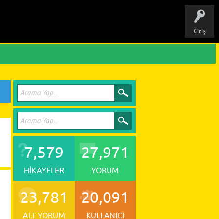
Giriş
7,579
27,971
HIKAYELER
YORUM
23,781
20,091
ALT YORUM
KULLANICI