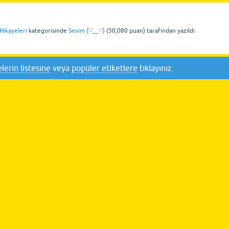
Hikayeleri
kategorisinde
Sevim {♡__♡}
(
50,080
puan)
tarafından
yazıldı
lerin listesine
veya
popüler etiketlere
tıklayınız.