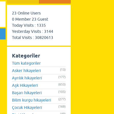
23
Online Users
0
Member
23
Guest
Today Visits :
1335
Yesterday Visits :
3144
Total Visits :
30820613
Kategoriler
Tüm kategoriler
(13)
Asker hikayeleri
(177)
Ayrılık hikayeleri
(653)
Aşk Hikayeleri
(105)
Başarı hikayeleri
(277)
Bilim kurgu hikayeleri
(169)
Çocuk Hikayeleri