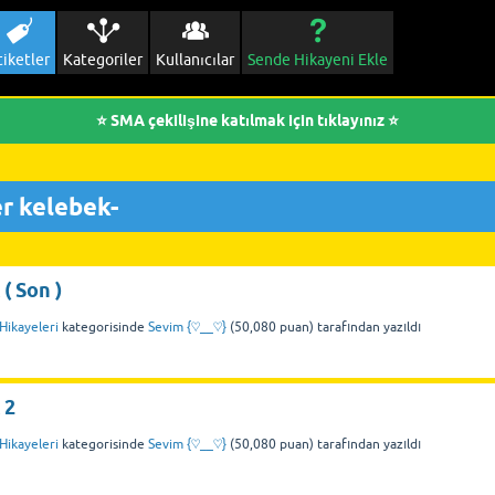
tiketler
Kategoriler
Kullanıcılar
Sende Hikayeni Ekle
⭐ SMA çekilişine katılmak için tıklayınız ⭐
r kelebek-
( Son )
Hikayeleri
kategorisinde
Sevim {♡__♡}
(
50,080
puan)
tarafından
yazıldı
 2
Hikayeleri
kategorisinde
Sevim {♡__♡}
(
50,080
puan)
tarafından
yazıldı