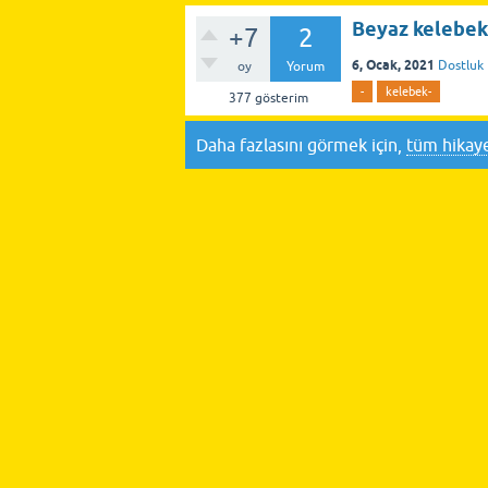
Beyaz kelebek
+7
2
6, Ocak, 2021
Dostluk 
oy
Yorum
-
kelebek-
377
gösterim
Daha fazlasını görmek için,
tüm hikaye