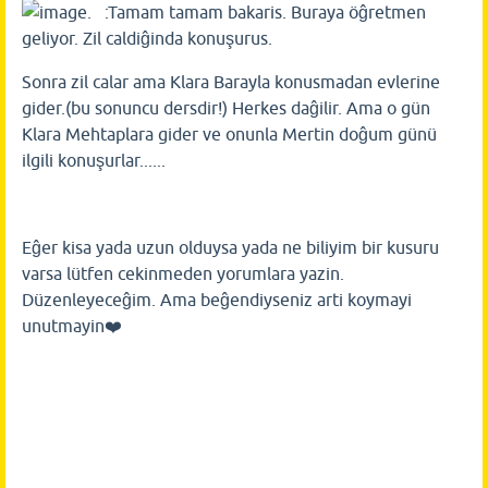
. :Tamam tamam bakaris. Buraya öĝretmen
geliyor. Zil caldiĝinda konuşurus.
Sonra zil calar ama Klara Barayla konusmadan evlerine
gider.(bu sonuncu dersdir!) Herkes daĝilir. Ama o gün
Klara Mehtaplara gider ve onunla Mertin doĝum günü
ilgili konuşurlar......
Eĝer kisa yada uzun olduysa yada ne biliyim bir kusuru
varsa lütfen cekinmeden yorumlara yazin.
Düzenleyeceĝim. Ama beĝendiyseniz arti koymayi
unutmayin❤️