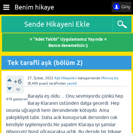
Benim hikaye
Giriş
Sende Hikayeni Ekle
⭐ "Adet Takibi" Uygulamamız Yayında ⭐
Bence denemelisin :)
Tek tarafli aşk (bölüm 2)
27, Şubat, 2022
Aşk Hikayeleri
kategorisinde
Minnoş kiz
+6
(
8,440
puan)
tarafından
yazıldı
oy
Barayla eş oldu.... Onu sevmiyordu çünkü hep
419
gösterim
Baray Klaranin üstünden dalga gecerdi. Hep
onunla uĝraşirdi hem dersindende kötüydü. Ama
yakişikliydi tabii. Daha acik konuşursak dersinden cok
kendiyle iygileniyordu.Ne yapalim Klaraya iyi şanslar
diliyorum! Nasil uĝraşacaksa artik. Bu dersde bir hikaye