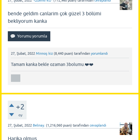
27, Şubat, 2022
*Gizemli kiz*
(
112,960
puan)
tarafından
cevaplandı
bende geldim canlarim çok güzel 3 bölümi
bekliyorum kanka
27, Şubat, 2022
Minnoş kiz
(
8,440
puan)
tarafından
yorumlandı
Tamam kanka bekle ozaman 3bolumu.❤️❤️
+2
oy
27, Şubat, 2022
Belinay.
(
1,216,060
puan)
tarafından
cevaplandı
Harika olmuş