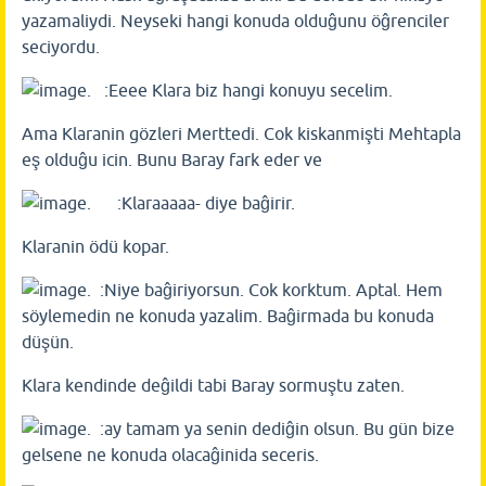
yazamaliydi. Neyseki hangi konuda olduĝunu öĝrenciler
seciyordu.
. :Eeee Klara biz hangi konuyu secelim.
Ama Klaranin gözleri Merttedi. Cok kiskanmişti Mehtapla
eş olduĝu icin. Bunu Baray fark eder ve
. :Klaraaaaa- diye baĝirir.
Klaranin ödü kopar.
. :Niye baĝiriyorsun. Cok korktum. Aptal. Hem
söylemedin ne konuda yazalim. Baĝirmada bu konuda
düşün.
Klara kendinde deĝildi tabi Baray sormuştu zaten.
. :ay tamam ya senin dediĝin olsun. Bu gün bize
gelsene ne konuda olacaĝinida seceris.