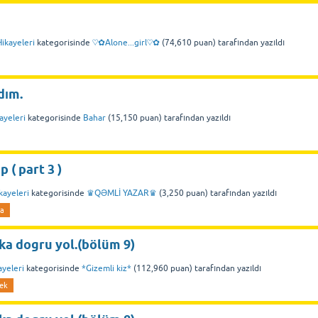
ikayeleri
kategorisinde
♡✿Alone...girl♡✿
(
74,610
puan)
tarafından
yazıldı
dım.
ayeleri
kategorisinde
Bahar
(
15,150
puan)
tarafından
yazıldı
 ( part 3 )
kayeleri
kategorisinde
♛QƏMLİ YAZAR♛
(
3,250
puan)
tarafından
yazıldı
ya
ka dogru yol.(bölüm 9)
ayeleri
kategorisinde
*Gizemli kiz*
(
112,960
puan)
tarafından
yazıldı
ek