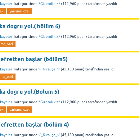
kayeleri
kategorisinde
*Gizemli kiz*
(
112,960
puan)
tarafından
yazıldı
ek
yarişma_ozel
a dogru yol.( bölüm 6)
kayeleri
kategorisinde
*Gizemli kiz*
(
112,960
puan)
tarafından
yazıldı
şma_ozel
nefretten başlar (bölüm5)
kayeleri
kategorisinde
♡_Kıraliçe_♡
(
45,180
puan)
tarafından
yazıldı
şma_ozel
ka dogru yol.(Bölüm 5)
kayeleri
kategorisinde
*Gizemli kiz*
(
112,960
puan)
tarafından
yazıldı
ek
yarişma_ozel
efretten başlar (bölüm 4)
kayeleri
kategorisinde
♡_Kıraliçe_♡
(
45,180
puan)
tarafından
yazıldı