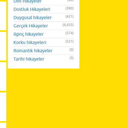
(49)
Dini Hikayeler
(380)
Dostluk Hikayeleri
(421)
Duygusal hikayeler
(4,435)
Gerçek Hikayeler
(374)
ilginç hikayeler
(521)
Korku hikayeleri
(0)
Romantik hikayeler
(3)
Tarihi hikayeler