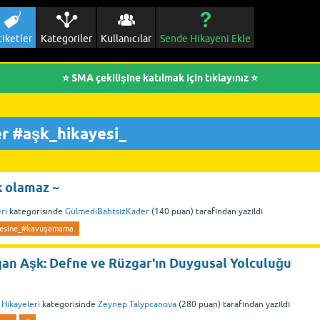
tiketler
Kategoriler
Kullanıcılar
Sende Hikayeni Ekle
⭐ SMA çekilişine katılmak için tıklayınız ⭐
er #aşk_hikayesi_
k olamaz ~
ri
kategorisinde
GülmediBahtsızKader
(
140
puan)
tarafından
yazıldı
lesine_#kavuşamama
n Aşk: Defne ve Rüzgar'ın Duygusal Yolculuğu
 Hikayeleri
kategorisinde
Zeynep Talypcanova
(
280
puan)
tarafından
yazıldı