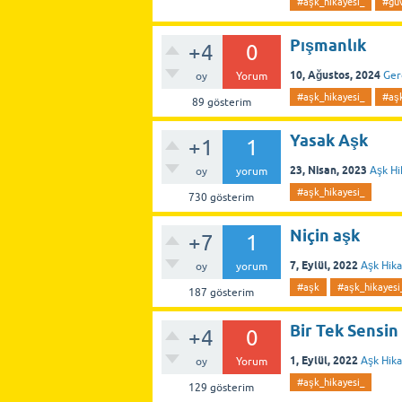
#aşk_hikayesi_
#gü
Pışmanlık
+4
0
10, Ağustos, 2024
Ger
oy
Yorum
#aşk_hikayesi_
#aş
89
gösterim
Yasak Aşk
+1
1
23, Nisan, 2023
Aşk Hi
oy
yorum
#aşk_hikayesi_
730
gösterim
Niçin aşk
+7
1
7, Eylül, 2022
Aşk Hika
oy
yorum
#aşk
#aşk_hikayesi
187
gösterim
Bir Tek Sensin
+4
0
1, Eylül, 2022
Aşk Hika
oy
Yorum
#aşk_hikayesi_
129
gösterim