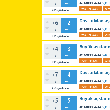
22, Şubat, 2022
Aşk Hi
oy
Yorum
#aşk_hikayesi_
gerç
286
gösterim
Dostlukdan aşk
+6
2
20, Şubat, 2022
Aşk Hi
oy
Yorum
#aşk_hikayesi_
yari
311
gösterim
Büyük aşklar 
+4
3
20, Şubat, 2022
Aşk Hi
oy
Yorum
#aşk_hikayesi_
yari
395
gösterim
Dostlukdan aş
+7
4
20, Şubat, 2022
Aşk Hi
oy
Yorum
#aşk_hikayesi_
gerç
456
gösterim
Büyük aşklar n
+5
5
20, Şubat, 2022
Aşk Hi
oy
Yorum