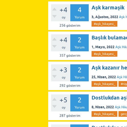
Aşk karmaşik
+4
4
3, Ağustos, 2022
Aşk H
oy
Yorum
#aşk_hikayesi_
256
gösterim
Başlık bulama
+4
2
1, Mayıs, 2022
Aşk Hik
oy
Yorum
#aşk_hikayesi_
357
gösterim
Aşk kazanır hep
+3
2
25, Nisan, 2022
Aşk Hi
oy
Yorum
#aşk_hikayesi_
#rü
292
gösterim
Dostlukdan aş
+5
2
8, Nisan, 2022
Aşk Hik
oy
Yorum
#aşk_hikayesi_
gerç
287
gösterim