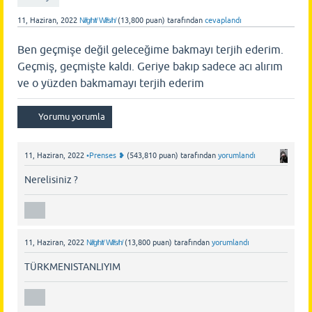
11, Haziran, 2022
N̸i̸g̸h̸t̸ W̸i̸s̸h̸
(
13,800
puan)
tarafından
cevaplandı
Ben geçmişe değil geleceğime bakmayı terjih ederim.
Geçmiş, geçmişte kaldı. Geriye bakıp sadece acı alırım
ve o yüzden bakmamayı terjih ederim
11, Haziran, 2022
•Prenses ❥
(
543,810
puan)
tarafından
yorumlandı
Nerelisiniz ?
11, Haziran, 2022
N̸i̸g̸h̸t̸ W̸i̸s̸h̸
(
13,800
puan)
tarafından
yorumlandı
TÜRKMENISTANLIYIM