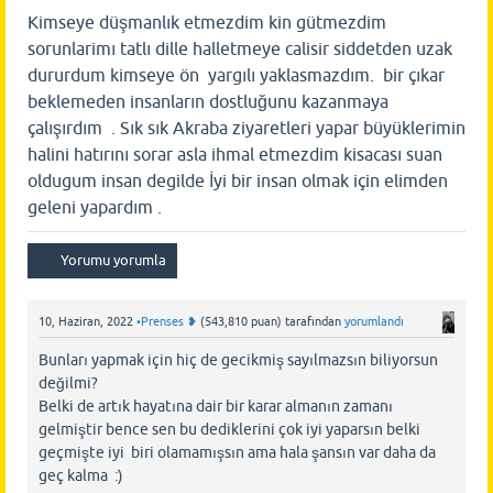
Kimseye düşmanlık etmezdim kin gütmezdim
sorunlarimı tatlı dille halletmeye calisir siddetden uzak
dururdum kimseye ön yargılı yaklasmazdım. bir çıkar
beklemeden insanların dostluğunu kazanmaya
çalışırdım . Sık sık Akraba ziyaretleri yapar büyüklerimin
halini hatırını sorar asla ihmal etmezdim kisacası suan
oldugum insan degilde İyi bir insan olmak için elimden
geleni yapardım .
10, Haziran, 2022
•Prenses ❥
(
543,810
puan)
tarafından
yorumlandı
Bunları yapmak için hiç de gecikmiş sayılmazsın biliyorsun
değilmi?
Belki de artık hayatına dair bir karar almanın zamanı
gelmiştir bence sen bu dediklerini çok iyi yaparsın belki
geçmişte iyi biri olamamışsın ama hala şansın var daha da
geç kalma :)