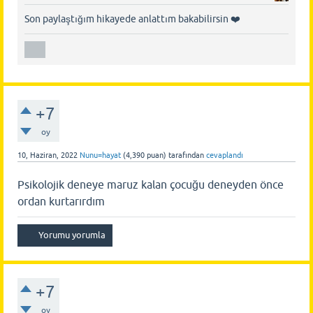
Son paylaştığım hikayede anlattım bakabilirsin ❤️
+7
oy
10, Haziran, 2022
Nunu=hayat
(
4,390
puan)
tarafından
cevaplandı
Psikolojik deneye maruz kalan çocuğu deneyden önce
ordan kurtarırdım
+7
oy