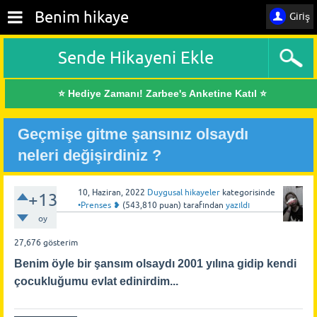
Benim hikaye
Giriş
Sende Hikayeni Ekle
⭐ Hediye Zamanı! Zarbee's Anketine Katıl ⭐
Geçmişe gitme şansınız olsaydı
neleri değişirdiniz ?
10, Haziran, 2022
Duygusal hikayeler
kategorisinde
+13
•Prenses ❥
(
543,810
puan)
tarafından
yazıldı
oy
27,676
gösterim
Benim öyle bir şansım olsaydı 2001 yılına gidip kendi
çocukluğumu evlat edinirdim...