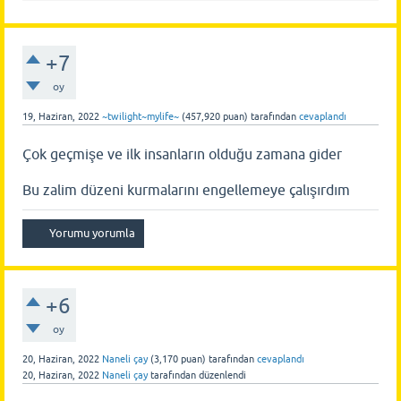
+7
oy
19, Haziran, 2022
~twilight~mylife~
(
457,920
puan)
tarafından
cevaplandı
Çok geçmişe ve ilk insanların olduğu zamana gider
Bu zalim düzeni kurmalarını engellemeye çalışırdım
+6
oy
20, Haziran, 2022
Naneli çay
(
3,170
puan)
tarafından
cevaplandı
20, Haziran, 2022
Naneli çay
tarafından
düzenlendi