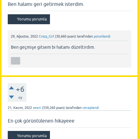
Ben halamı geri getirmek isterdim.
29, Ağustos, 2022
Crazy_Girl
(
30,660
puan)
tarafından
yorumlandı
Ben geçmişe gitsem bi hatamı düzeltirdim.
+6
oy
21, Kasım, 2022
sewii
(
539,260
puan)
tarafından
cevaplandı
En çok görüntülenen hikayeee