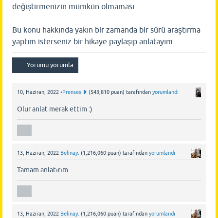
değiştirmenizin mümkün olmaması
Bu konu hakkında yakın bir zamanda bir sürü araştırma
yaptım isterseniz bir hikaye paylaşıp anlatayım
10, Haziran, 2022
•Prenses ❥
(
543,810
puan)
tarafından
yorumlandı
Olur anlat merak ettim :)
13, Haziran, 2022
Belinay.
(
1,216,060
puan)
tarafından
yorumlandı
Tamam anlatırım
13, Haziran, 2022
Belinay.
(
1,216,060
puan)
tarafından
yorumlandı