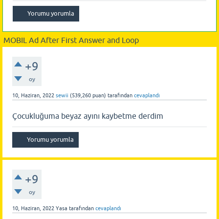
MOBIL Ad After First Answer and Loop
+9
oy
10, Haziran, 2022
sewii
(
539,260
puan)
tarafından
cevaplandı
Çocukluğuma beyaz ayını kaybetme derdim
+9
oy
10, Haziran, 2022
Yasa
tarafından
cevaplandı