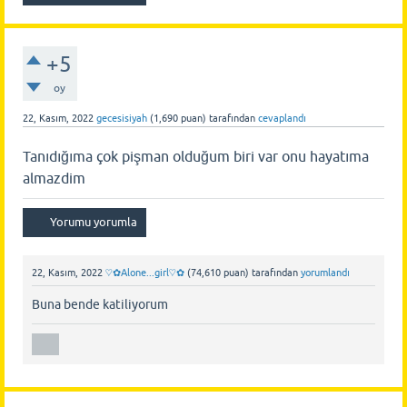
+5
oy
22, Kasım, 2022
gecesisiyah
(
1,690
puan)
tarafından
cevaplandı
Tanıdığıma çok pişman olduğum biri var onu hayatıma
almazdim
22, Kasım, 2022
♡✿Alone...girl♡✿
(
74,610
puan)
tarafından
yorumlandı
Buna bende katiliyorum