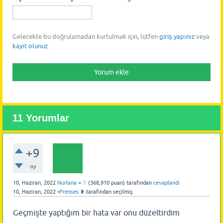
Gelecekte bu doğrulamadan kurtulmak için, lütfen
giriş yapınız
veya
kayıt olunuz
.
11
Yorumlar
+9
oy
10, Haziran, 2022
Nurlana = ♡
(
368,910
puan)
tarafından
cevaplandı
10, Haziran, 2022
•Prenses ❥
tarafından
seçilmiş
Geçmişte yaptığım bir hata var onu düzeltirdim