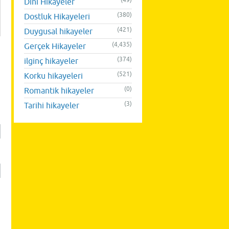
(49)
Dini Hikayeler
(380)
Dostluk Hikayeleri
(421)
Duygusal hikayeler
(4,435)
Gerçek Hikayeler
(374)
ilginç hikayeler
(521)
Korku hikayeleri
(0)
Romantik hikayeler
(3)
Tarihi hikayeler