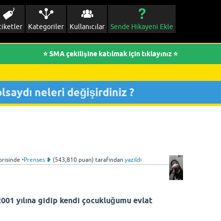
tiketler
Kategoriler
Kullanıcılar
Sende Hikayeni Ekle
⭐ SMA çekilişine katılmak için tıklayınız ⭐
saydı neleri değişirdiniz ?
risinde
•Prenses ❥
(
543,810
puan)
tarafından
yazıldı
2001 yılına gidip kendi çocukluğumu evlat