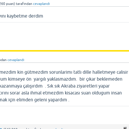
260
puan)
tarafından
cevaplandı
yını kaybetme derdim
ından
cevaplandı
ezdim kin gütmezdim sorunlarimı tatlı dille halletmeye calisir
dum kimseye ön yargılı yaklasmazdım. bir çıkar beklemeden
kazanmaya çalışırdım . Sık sık Akraba ziyaretleri yapar
tırını sorar asla ihmal etmezdim kisacası suan oldugum insan
lmak için elimden geleni yapardım .