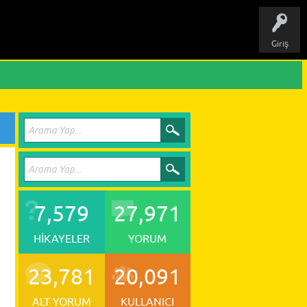
Giriş
7,579
27,971
HIKAYELER
YORUM
23,781
20,091
ALT YORUM
KULLANICI