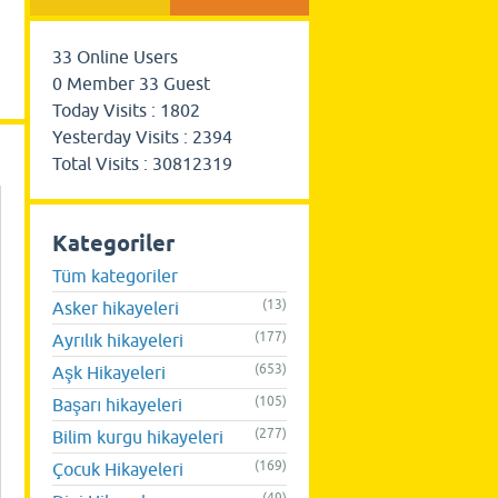
33
Online Users
0
Member
33
Guest
Today Visits :
1802
Yesterday Visits :
2394
Total Visits :
30812319
Kategoriler
Tüm kategoriler
(13)
Asker hikayeleri
(177)
Ayrılık hikayeleri
(653)
Aşk Hikayeleri
(105)
Başarı hikayeleri
(277)
Bilim kurgu hikayeleri
(169)
Çocuk Hikayeleri