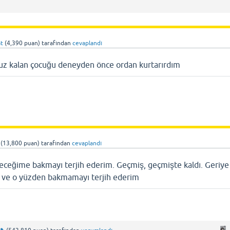
t
(
4,390
puan)
tarafından
cevaplandı
uz kalan çocuğu deneyden önce ordan kurtarırdım
(
13,800
puan)
tarafından
cevaplandı
eceğime bakmayı terjih ederim. Geçmiş, geçmişte kaldı. Geriye
ım ve o yüzden bakmamayı terjih ederim