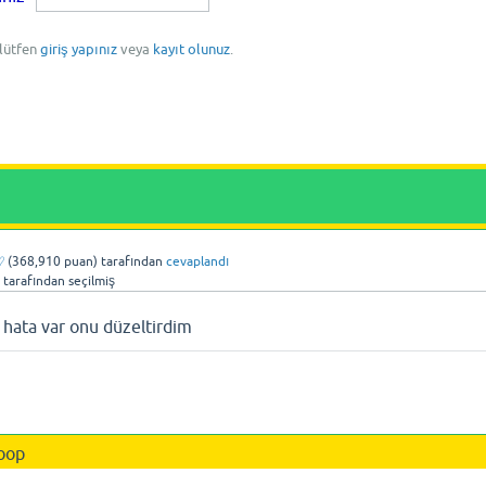
 lütfen
giriş yapınız
veya
kayıt olunuz
.
♡
(
368,910
puan)
tarafından
cevaplandı
tarafından
seçilmiş
 hata var onu düzeltirdim
oop