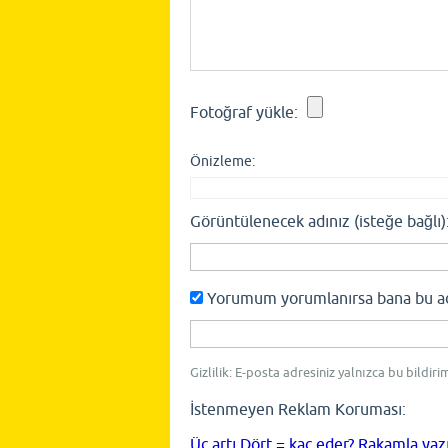
Fotoğraf yükle:
Önizleme:
Görüntülenecek adınız (isteğe bağlı)
Yorumum yorumlanırsa bana bu adre
Gizlilik: E-posta adresiniz yalnızca bu bildiri
İstenmeyen Reklam Koruması:
Üç artı Dört = kaç eder? Rakamla yaz