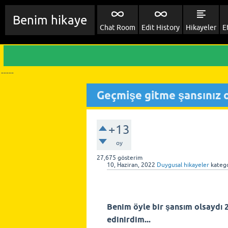
Benim hikaye
Chat Room
Edit History
Hikayeler
E
-----
Geçmişe gitme şansınız ol
+13
oy
27,675
gösterim
10, Haziran, 2022
Duygusal hikayeler
katego
Benim öyle bir şansım olsaydı 
edinirdim...