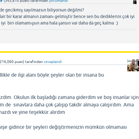
 ❥
(
543,810
puan)
tarafından
yorumlandı
 de gecikmiş sayılmazsın biliyorsun değilmi?
dair bir karar almanın zamanı gelmiştir bence sen bu dediklerini çok iyi
 iyi biri olamamışsın ama hala şansın var daha da geç kalma :)
,216,060
puan)
tarafından
cevaplandı
likle de ilgi alanı böyle şeyler olan bir insana bu
zdim. Okulun ilk başladığı zamana giderdim ve boş insanlar için
de sınavlara daha çok çalışıp takdir almaya calışırdım. Ama
amazdı ve yine teşekkür alırdım
işe gidince bir şeyleri değiştirmenizin mümkün olmaması