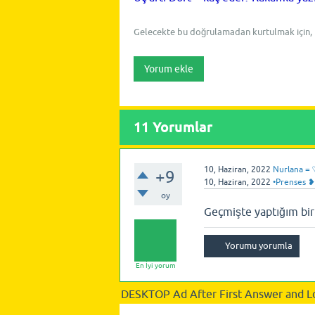
Gelecekte bu doğrulamadan kurtulmak için,
11
Yorumlar
10, Haziran, 2022
Nurlana = 
+9
10, Haziran, 2022
•Prenses ❥
oy
Geçmişte yaptığım bir
En İyi yorum
DESKTOP Ad After First Answer and L