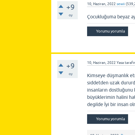
10, Haziran, 2022
sewii
(
539,
+9
oy
Çocukluğuma beyaz a
10, Haziran, 2022
Yasa
taraf
+9
oy
Kimseye düşmanlık etm
siddetden uzak durur
insanların dostluğunu 
büyüklerimin halini ha
degilde İyi bir insan o