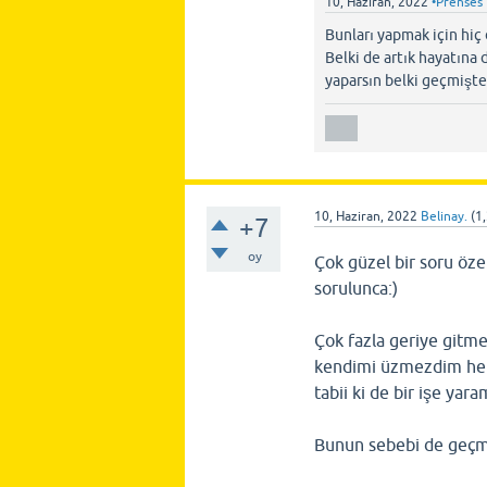
10, Haziran, 2022
•Prenses
Bunları yapmak için hiç
Belki de artık hayatına 
yaparsın belki geçmişte
10, Haziran, 2022
Belinay.
(
1
+7
oy
Çok güzel bir soru özel
sorulunca:)
Çok fazla geriye gitme
kendimi üzmezdim hem 
tabii ki de bir işe yar
Bunun sebebi de geçm