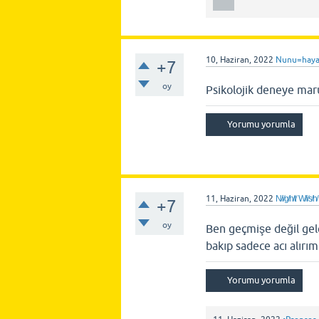
10, Haziran, 2022
Nunu=haya
+7
oy
Psikolojik deneye mar
11, Haziran, 2022
N̸i̸g̸h̸t̸ W̸i̸s̸h̸
+7
oy
Ben geçmişe değil gel
bakıp sadece acı alır